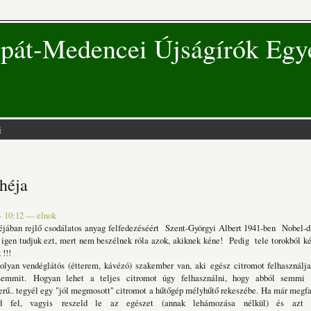
pát-Medencei Újságírók Egy
s
 hely
héja
 - 10:12
—
elnok
ban rejlő csodálatos anyag felfedezéséért
Szent-Györgyi Albert 1941-ben Nobel-d
igen tudjuk ezt, mert nem beszélnek róla azok, akiknek kéne!
Pedig tele torokból k
 !!!
yan vendéglátós (étterem, kávézó) szakember van, aki
egész citromot felhasználj
semmit.
Hogyan lehet a teljes citromot úgy felhasználni, hogy abból sem
rű.. tegyél egy "jól megmosott" citromot a hűtőgép mélyhűtő
rekeszébe. Ha már megfa
d fel, vagyis
reszeld le az egészet (annak lehámozása nélkül) és azt 