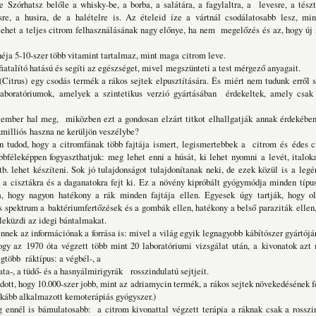
re
Szórhatsz belőle a whisky-be, a borba, a salátára, a fagylaltra, a
levesre, a tészt
sre, a husira, de a
halételre is. Az ételeid íze a vártnál csodálatosabb lesz, mi
het a teljes citrom felhasználásának nagy előnye, ha nem
megelőzés és az, hogy új í
héja 5-10-szer több vitamint tartalmaz, mint maga
citrom leve.
fiatalító hatású és segíti az egészséget, mivel
megszünteti a test mérgező anyagait.
rus) egy csodás termék a rákos sejtek elpusztítására. És
miért nem tudunk erről 
aboratóriumok,
amelyek a szintetikus verzió gyártásában érdekeltek, amely csak
ber hal meg, miközben ezt a gondosan elzárt titkot
elhallgatják annak érdekébe
milliós haszna ne kerüljön veszélybe?
dod, hogy a citromfának több fajtája ismert, legismertebbek a citrom és
édes ci
bféleképpen fogyaszthatjuk: meg lehet enni a húsát, ki lehet nyomni a levét, italoka
tb. lehet készíteni. Sok jó tulajdonságot tulajdonítanak neki, de ezek közül is
a legé
 a cisztákra és a daganatokra fejt ki. Ez a
növény kipróbált gyógymódja minden típus
ja, hogy nagyon hatékony a rák minden fajtája ellen. Egyesek
úgy tartják, hogy o
s spektrum a
baktériumfertőzések és a gombák ellen, hatékony a belső paraziták
ellen
leküzdi az idegi bántalmakat.
ek az információnak a forrása is: mivel a világ egyik
legnagyobb kábítószer gyártójár
hogy az
1970 óta végzett több mint 20 laboratóriumi vizsgálat után, a
kivonatok azt 
egtöbb ráktípus: a végbél-, a
ata-, a tüdő- és a hasnyálmirigyrák rosszindulatú sejtjeit.
tt, hogy 10.000-szer jobb, mint az adriamycin termék, a
rákos sejtek növekedésének f
ginkább alkalmazott kemoterápiás gyógyszer.)
nnél is bámulatosabb: a citrom kivonattal végzett
terápia a ráknak csak a rosszin