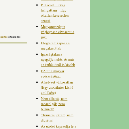
P. Kornél: Eddig
hallgattam – Egy
oltatlan keresetlen
szavai
Magyarországon
véglegesen elveszett a
jog!
tkezés
szükséges
Elégtételt kapnak a
megalázottak
Igazságtalan a
nyugdíjemelés, és már
az inflációnál is kisebb
EZ itt a magyar
egészségügy..
A helyzet változatlan
(Egy csodálatos kisfiú
emlékére)
Nem állatok, nem
rabszolgák, nem
bűnözők!
"Temetni jöttem, nem
dicsérni
Az utolsó kapcsolja le a