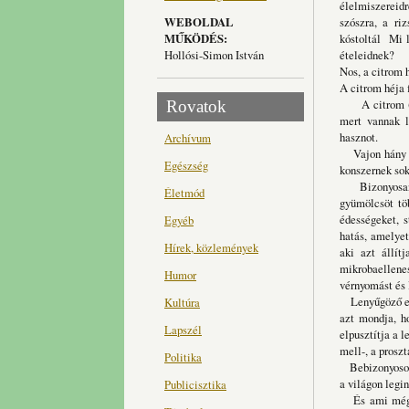
élelmiszereid
WEBOLDAL
szószra, a riz
MŰKÖDÉS:
kóstoltál
Mi le
Hollósi-Simon István
ételeidnek?
Nos, a citrom 
A citrom héja 
A citrom (Cit
Rovatok
mert vannak l
hasznot.
Archívum
Vajon hány em
Egészség
konszernek sok
Bizonyosan tu
Életmód
gyümölcsöt töb
édességeket, s
Egyéb
hatás, amelyet
Hírek, közlemények
aki
azt állít
mikrobaellene
Humor
vérnyomást és 
Lenyűgöző enn
Kultúra
azt mondja, 
Lapszél
elpusztítja a l
mell-, a proszt
Politika
Bebizonyosodo
a világon le
Publicisztika
És ami még e