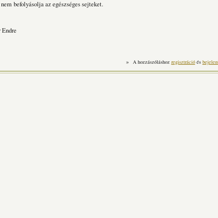
és nem
befolyásolja az egészséges sejteket
.
r Endre
»
A hozzászóláshoz
regisztráció
és
bejelen