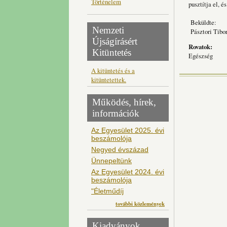
Történelem
pusztítja el, 
Beküldte:
Nemzeti
Pásztori Tibo
Újságírásért
Rovatok:
Kitüntetés
Egészség
A kitüntetés és a
kitüntetettek.
Működés, hírek,
információk
Az Egyesület 2025. évi
beszámolója
Negyed évszázad
Ünnepeltünk
Az Egyesület 2024. évi
beszámolója
"Életműdíj
további közlemények
Kiadványok