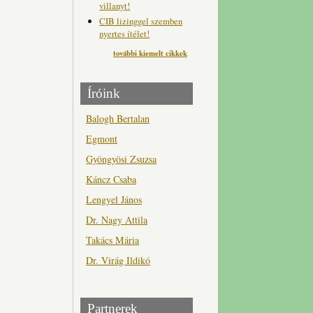
villanyt!
CIB lizinggel szemben
nyertes ítélet!
további kiemelt cikkek
Íróink
Balogh Bertalan
Egmont
Gyöngyösi Zsuzsa
Káncz Csaba
Lengyel János
Dr. Nagy Attila
Takács Mária
Dr. Virág Ildikó
Partnerek