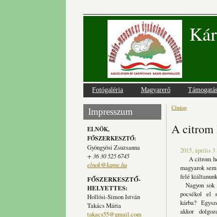
Kár
Fotógaléria
Magyarerő
Támogatá
Címlap
Jelenlegi
Impresszum
A citrom 
ELNÖK,
FŐSZERKESZTŐ:
Gyöngyösi Zsuzsanna
2015, április 3
+ 36 30 525 6745
A citrom héjá
elnok@kame.hu
magyarok sem 
felé kiáltanunk
FŐSZERKESZTŐ-
Nagyon sok ol
HELYETTES:
pocsékol el 
Hollósi-Simon István
kárba?
Egysze
Takács Mária
akkor dolgoz
takacs55@gmail.com