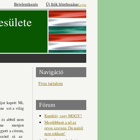
Bejelentkezés
Új fiók létrehozása
Login
esülete
Navigáció
Friss tartalom
íjat kapott
Mi,
Fórum
éne ezt a világ
Kurultáj, vagy MOGY?
a és abból nem
Megdöbbent a nő az
mi ne menjen
orvos szavain: Ön mától
gyott a citrom,
nem rokkant!
szórd rá az