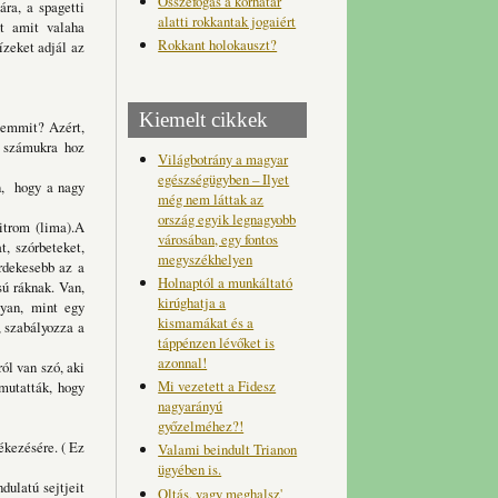
Összefogás a korhatár
ára, a spagetti
alatti rokkantak jogaiért
nt amit
valaha
Rokkant holokauszt?
zeket adjál az
Kiemelt cikkek
semmit? Azért,
 számukra hoz
Világbotrány a magyar
egészségügyben – Ilyet
n, hogy a nagy
még nem láttak az
ország egyik legnagyobb
trom (lima).
A
városában, egy fontos
t, szórbeteket,
megyszékhelyen
rdekesebb az a
Holnaptól a munkáltató
ú ráknak. Van,
kirúghatja a
lyan, mint egy
kismamákat és a
, szabályozza a
táppénzen lévőket is
azonnal!
ól van szó, aki
Mi vezetett a Fidesz
mutatták, hogy
nagyarányú
győzelméhez?!
ékezésére. ( Ez
Valami beindult Trianon
ügyében is.
dulatú sejtjeit
Oltás, vagy meghalsz'