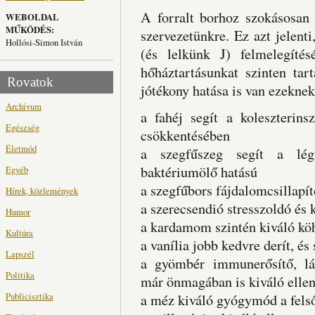
A forralt borhoz szokásosan 
WEBOLDAL
MŰKÖDÉS:
szervezetünkre. Ez azt jelenti
Hollósi-Simon István
(és lelkünk J) felmelegíté
hőháztartásunkat szinten tar
Rovatok
jótékony hatása is van ezeknek
Archívum
a fahéj segít a koleszterins
Egészség
csökkentésében
Életmód
a szegfűszeg segít a lég
baktériumölő hatású
Egyéb
a szegfűbors fájdalomcsillapí
Hírek, közlemények
a szerecsendió stresszoldó és 
Humor
a kardamom szintén kiváló köh
Kultúra
a vanília jobb kedvre derít, és 
Lapszél
a gyömbér immunerősítő, láz
Politika
már önmagában is kiváló elle
Publicisztika
a méz kiváló gyógymód a felső