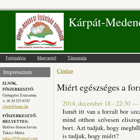
Kárpát-Medenc
Fotógaléria
Magyarerő
Támogatás
Címlap
Jelenlegi hely
Impresszum
ELNÖK,
Miért egészséges a for
FŐSZERKESZTŐ:
Gyöngyösi Zsuzsanna
+ 36 30 525 6745
2014, december 18 - 22:30
—
elnok@kame.hu
Ismét itt van a forralt bor s
FŐSZERKESZTŐ-
mind otthon szívesen eliszog
HELYETTES:
bort. Azt tudjuk, hogy meghűlés
Hollósi-Simon István
Takács Mária
is tudjuk, hogy miért?
takacs55@gmail.com