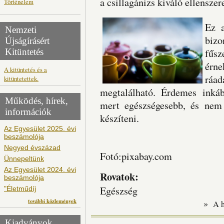
a csillagánizs kiváló ellensze
Történelem
Ez a
Nemzeti
biz
Újságírásért
Kitüntetés
fűsz
érne
A kitüntetés és a
ráa
kitüntetettek.
megtalálható. Érdemes inkább
Működés, hírek,
mert egészségesebb, és nem 
információk
készíteni.
Az Egyesület 2025. évi
beszámolója
Negyed évszázad
Fotó:
pixabay.com
Ünnepeltünk
Az Egyesület 2024. évi
Rovatok:
beszámolója
Egészség
"Életműdíj
további közlemények
»
A 
Kiadványok