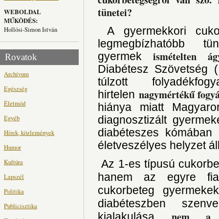
tünetei?
WEBOLDAL
MŰKÖDÉS:
A gyermekkori cukor
Hollósi-Simon István
legmegbízhatóbb tü
ismételten á
gyermek
Rovatok
Diabétesz Szövetség (
Archívum
túlzott folyadékf
Egészség
nagymértékű fogyá
hirtelen
Életmód
hiánya miatt Magyaro
Egyéb
diagnosztizált gyermek
diabéteszes kómában k
Hírek, közlemények
életveszélyes helyzet áll
Humor
Kultúra
Az 1-es típusú cukorbe
hanem az egyre fiata
Lapszél
cukorbeteg gyermeke
Politika
diabéteszben szen
Publicisztika
nem a tú
kialakulása