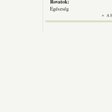
Rovatok:
Egészség
»
A 