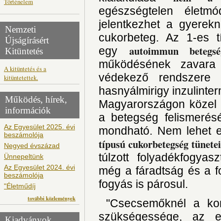
Történelem
egészségtelen életmó
jelentkezhet a gyerek
Nemzeti
cukorbeteg. Az 1-es 
Újságírásért
autoimmun betegsé
egy
Kitüntetés
működésének zavara 
A kitüntetés és a
védekező rendszere e
kitüntetettek.
hasnyálmirigy inzulinterm
Működés, hírek,
Magyarországon közel 
információk
a betegség felismerés
Az Egyesület 2025. évi
mondható. Nem lehet e
beszámolója
típusú cukorbetegség tünete
Negyed évszázad
túlzott folyadékfogyas
Ünnepeltünk
Az Egyesület 2024. évi
még a fáradtság és a fo
beszámolója
fogyás is párosul.
"Életműdíj
további közlemények
"Csecsemőknél a korá
szükségessége, az e
Kiadványok