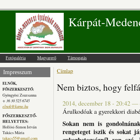
Kárpát-Medenc
Fotógaléria
Magyarerő
Támogatás
Címlap
Jelenlegi hely
Impresszum
ELNÖK,
Nem biztos, hogy felfá
FŐSZERKESZTŐ:
Gyöngyösi Zsuzsanna
+ 36 30 525 6745
2014, december 18 - 20:42
—
elnok@kame.hu
Árulkodóak a gyerekkori diabé
FŐSZERKESZTŐ-
HELYETTES:
Sokan nem is gondolnának
Hollósi-Simon István
rengeteget iszik és sokat j
Takács Mária
cukorbetegségről van szó. 
takacs55@gmail.com