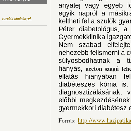
anyatej vagy egyéb fo
egyik napról a másikr
további kiadványok
keltheti fel a szülők gya
Péter diabetológus, 
Gyermekklinika igazgató
Nem szabad elfelejt
nehezebb felismerni a c
súlyosbodhatnak a tü
aceton szagú lehe
hányás,
ellátás hiányában fe
diabéteszes kóma is.
diagnosztizálásának, 
előbbi megkezdésének
gyermekkori diabétesz 
http://www.hazipatik
Forrás: