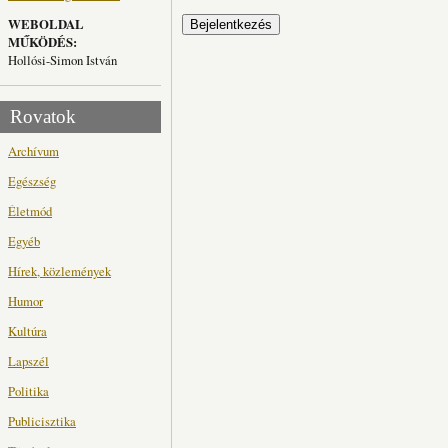
WEBOLDAL
MŰKÖDÉS:
Hollósi-Simon István
Rovatok
Archívum
Egészség
Életmód
Egyéb
Hírek, közlemények
Humor
Kultúra
Lapszél
Politika
Publicisztika