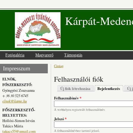
Kárpát-Medenc
Fotógaléria
Magyarerő
Támogatás
Címlap
Jelenlegi hely
Impresszum
Felhasználói fiók
ELNÖK,
FŐSZERKESZTŐ:
Elsődleges fülek
Új fiók létrehozása
Bejelentkezés
(aktív fü
Új 
Gyöngyösi Zsuzsanna
+ 36 30 525 6745
Felhasználónév
*
elnok@kame.hu
FŐSZERKESZTŐ-
A webhelyen regisztrált felhasználónév.
HELYETTES:
Jelszó
*
Hollósi-Simon István
Takács Mária
takacs55@gmail.com
A felhasználónévhez tartozó jelszó.