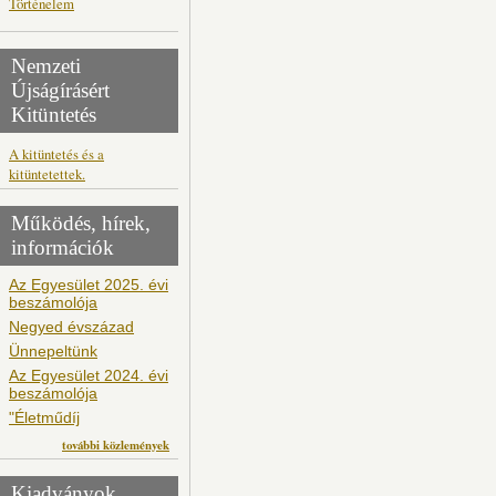
Történelem
Nemzeti
Újságírásért
Kitüntetés
A kitüntetés és a
kitüntetettek.
Működés, hírek,
információk
Az Egyesület 2025. évi
beszámolója
Negyed évszázad
Ünnepeltünk
Az Egyesület 2024. évi
beszámolója
"Életműdíj
további közlemények
Kiadványok