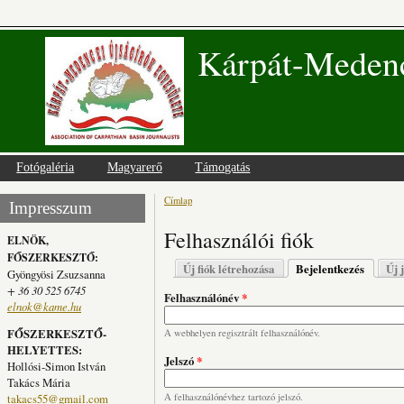
Kárpát-Medenc
Fotógaléria
Magyarerő
Támogatás
Címlap
Jelenlegi hely
Impresszum
Felhasználói fiók
ELNÖK,
FŐSZERKESZTŐ:
Elsődleges fülek
Új fiók létrehozása
Bejelentkezés
(aktív fü
Új 
Gyöngyösi Zsuzsanna
+ 36 30 525 6745
Felhasználónév
*
elnok@kame.hu
FŐSZERKESZTŐ-
A webhelyen regisztrált felhasználónév.
HELYETTES:
Jelszó
*
Hollósi-Simon István
Takács Mária
takacs55@gmail.com
A felhasználónévhez tartozó jelszó.