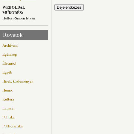
WEBOLDAL
MŰKÖDÉS:
Hollósi-Simon István
Rovatok
Archívum
Egészség
Életmód
Egyéb
Hírek, közlemények
Humor
Kultúra
Lapszél
Politika
Publicisztika