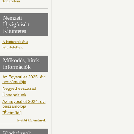
Történelem
Nemzeti
Újságírásért
Kitüntetés
A kitüntetés és a
kitüntetettek.
Működés, hírek,
információk
Az Egyesület 2025. évi
beszámolója
Negyed évszázad
Ünnepeltünk
Az Egyesület 2024. évi
beszámolója
"Életműdíj
további közlemények
Kiadványok