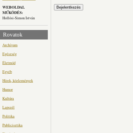
WEBOLDAL
MŰKÖDÉS:
Hollósi-Simon István
Rovatok
Archívum
Egészség
Életmód
Egyéb
Hírek, közlemények
Humor
Kultúra
Lapszél
Politika
Publicisztika