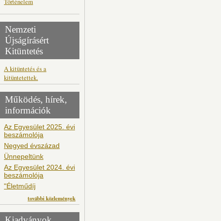
Történelem
Nemzeti
Újságírásért
Kitüntetés
A kitüntetés és a
kitüntetettek.
Működés, hírek,
információk
Az Egyesület 2025. évi
beszámolója
Negyed évszázad
Ünnepeltünk
Az Egyesület 2024. évi
beszámolója
"Életműdíj
további közlemények
Kiadványok