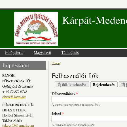
Kárpát-Medenc
Fotógaléria
Magyarerő
Támogatás
Címlap
Jelenlegi hely
Impresszum
Felhasználói fiók
ELNÖK,
FŐSZERKESZTŐ:
Elsődleges fülek
Új fiók létrehozása
Bejelentkezés
(aktív fü
Új 
Gyöngyösi Zsuzsanna
+ 36 30 525 6745
Felhasználónév
*
elnok@kame.hu
FŐSZERKESZTŐ-
A webhelyen regisztrált felhasználónév.
HELYETTES:
Jelszó
*
Hollósi-Simon István
Takács Mária
takacs55@gmail.com
A felhasználónévhez tartozó jelszó.