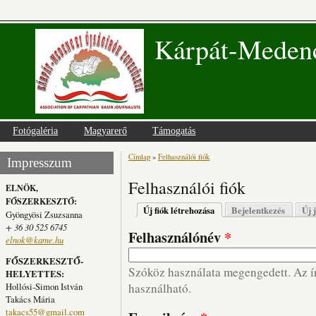
Kárpát-Medenc
Fotógaléria
Magyarerő
Támogatás
Címlap
»
Felhasználói fiók
Jelenlegi hely
Impresszum
Felhasználói fiók
ELNÖK,
FŐSZERKESZTŐ:
Elsődleges fülek
Új fiók létrehozása
(aktív fül)
Bejelentkezés
Új 
Gyöngyösi Zsuzsanna
+ 36 30 525 6745
Felhasználónév
*
elnok@kame.hu
FŐSZERKESZTŐ-
Szóköz használata megengedett. Az írá
HELYETTES:
Hollósi-Simon István
használható.
Takács Mária
takacs55@gmail.com