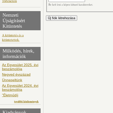
Történelem
Be kell írni a képen látható karaktereket.
Nemzeti
Újságírásért
Kitüntetés
A kitüntetés és a
kitüntetettek.
Működés, hírek,
információk
Az Egyesület 2025. évi
beszámolója
Negyed évszázad
Ünnepeltünk
Az Egyesület 2024. évi
beszámolója
"Életműdíj
további közlemények
Kiadványok