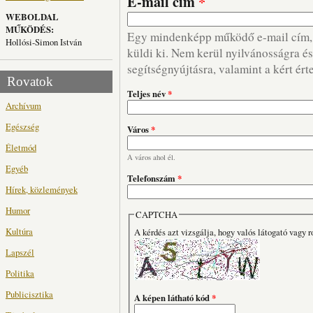
E-mail cím
*
WEBOLDAL
MŰKÖDÉS:
Egy mindenképp működő e-mail cím, m
Hollósi-Simon István
küldi ki. Nem kerül nyilvánosságra és 
segítségnyújtásra, valamint a kért ért
Rovatok
Teljes név
*
Archívum
Egészség
Város
*
Életmód
A város ahol él.
Egyéb
Telefonszám
*
Hírek, közlemények
Humor
CAPTCHA
Kultúra
A kérdés azt vizsgálja, hogy valós látogató vagy r
Lapszél
Politika
Publicisztika
A képen látható kód
*