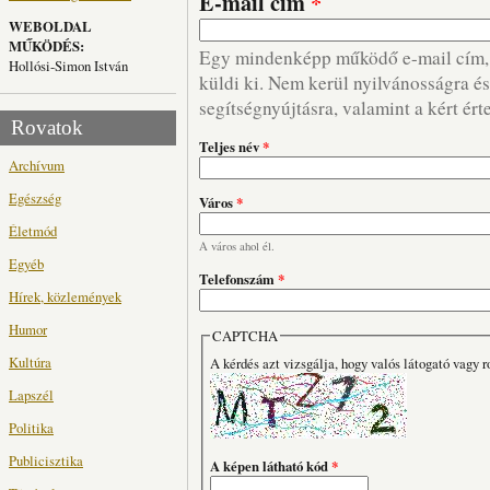
E-mail cím
*
WEBOLDAL
MŰKÖDÉS:
Egy mindenképp működő e-mail cím, m
Hollósi-Simon István
küldi ki. Nem kerül nyilvánosságra és 
segítségnyújtásra, valamint a kért ért
Rovatok
Teljes név
*
Archívum
Egészség
Város
*
Életmód
A város ahol él.
Egyéb
Telefonszám
*
Hírek, közlemények
Humor
CAPTCHA
Kultúra
A kérdés azt vizsgálja, hogy valós látogató vagy r
Lapszél
Politika
Publicisztika
A képen látható kód
*