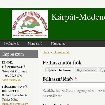
Kárpát-Medenc
Fotógaléria
Magyarerő
Támogatás
Címlap
»
Felhasználói fiók
Jelenlegi hely
Impresszum
Felhasználói fiók
ELNÖK,
FŐSZERKESZTŐ:
Elsődleges fülek
Új fiók létrehozása
(aktív fül)
Bejelentkezés
Új 
Gyöngyösi Zsuzsanna
+ 36 30 525 6745
Felhasználónév
*
elnok@kame.hu
FŐSZERKESZTŐ-
Szóköz használata megengedett. Az írá
HELYETTES:
Hollósi-Simon István
használható.
Takács Mária
takacs55@gmail.com