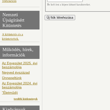
Történelem
Be kell írni a képen látható karaktereket.
Nemzeti
Újságírásért
Kitüntetés
A kitüntetés és a
kitüntetettek.
Működés, hírek,
információk
Az Egyesület 2025. évi
beszámolója
Negyed évszázad
Ünnepeltünk
Az Egyesület 2024. évi
beszámolója
"Életműdíj
további közlemények
Kiadványok