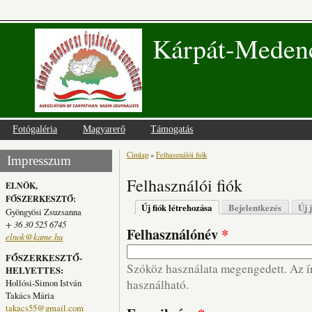
Kárpát-Medenc
Fotógaléria
Magyarerő
Támogatás
Címlap
»
Felhasználói fiók
Jelenlegi hely
Impresszum
Felhasználói fiók
ELNÖK,
FŐSZERKESZTŐ:
Elsődleges fülek
Új fiók létrehozása
(aktív fül)
Bejelentkezés
Új 
Gyöngyösi Zsuzsanna
+ 36 30 525 6745
Felhasználónév
*
elnok@kame.hu
FŐSZERKESZTŐ-
Szóköz használata megengedett. Az írá
HELYETTES:
Hollósi-Simon István
használható.
Takács Mária
takacs55@gmail.com