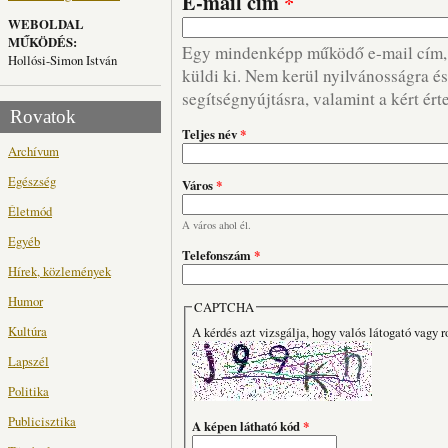
E-mail cím
*
WEBOLDAL
MŰKÖDÉS:
Egy mindenképp működő e-mail cím, m
Hollósi-Simon István
küldi ki. Nem kerül nyilvánosságra és 
segítségnyújtásra, valamint a kért ért
Rovatok
Teljes név
*
Archívum
Egészség
Város
*
Életmód
A város ahol él.
Egyéb
Telefonszám
*
Hírek, közlemények
Humor
CAPTCHA
Kultúra
A kérdés azt vizsgálja, hogy valós látogató vagy r
Lapszél
Politika
Publicisztika
A képen látható kód
*