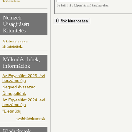
Történelem
Be kell írni a képen látható karaktereket.
Nemzeti
Újságírásért
Kitüntetés
A kitüntetés és a
kitüntetettek.
Működés, hírek,
információk
Az Egyesület 2025. évi
beszámolója
Negyed évszázad
Ünnepeltünk
Az Egyesület 2024. évi
beszámolója
"Életműdíj
további közlemények
Kiadványok