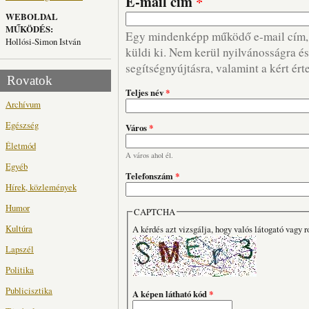
E-mail cím
*
WEBOLDAL
MŰKÖDÉS:
Egy mindenképp működő e-mail cím, m
Hollósi-Simon István
küldi ki. Nem kerül nyilvánosságra és 
segítségnyújtásra, valamint a kért ért
Rovatok
Teljes név
*
Archívum
Egészség
Város
*
Életmód
A város ahol él.
Egyéb
Telefonszám
*
Hírek, közlemények
Humor
CAPTCHA
Kultúra
A kérdés azt vizsgálja, hogy valós látogató vagy r
Lapszél
Politika
Publicisztika
A képen látható kód
*