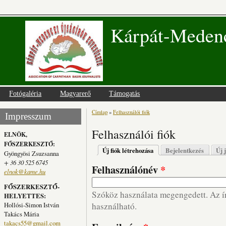
Kárpát-Medenc
Fotógaléria
Magyarerő
Támogatás
Címlap
»
Felhasználói fiók
Jelenlegi hely
Impresszum
Felhasználói fiók
ELNÖK,
FŐSZERKESZTŐ:
Elsődleges fülek
Új fiók létrehozása
(aktív fül)
Bejelentkezés
Új 
Gyöngyösi Zsuzsanna
+ 36 30 525 6745
Felhasználónév
*
elnok@kame.hu
FŐSZERKESZTŐ-
Szóköz használata megengedett. Az írá
HELYETTES:
Hollósi-Simon István
használható.
Takács Mária
takacs55@gmail.com