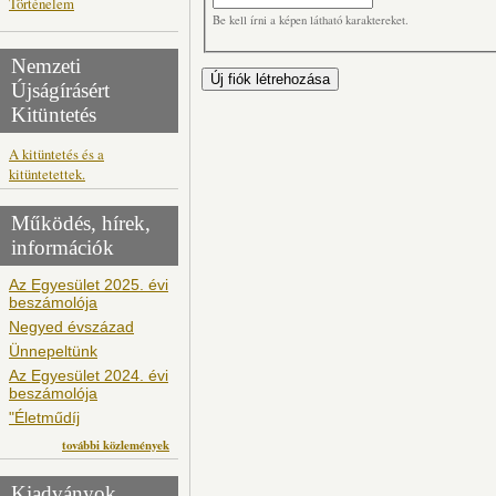
Történelem
Be kell írni a képen látható karaktereket.
Nemzeti
Újságírásért
Kitüntetés
A kitüntetés és a
kitüntetettek.
Működés, hírek,
információk
Az Egyesület 2025. évi
beszámolója
Negyed évszázad
Ünnepeltünk
Az Egyesület 2024. évi
beszámolója
"Életműdíj
további közlemények
Kiadványok