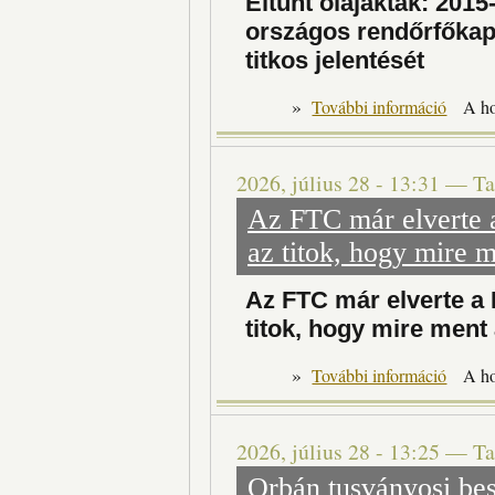
Eltűnt olajakták: 201
országos rendőrfőkapi
titkos jelentését
»
Eltűnt ol
További információ
A h
2026, július 28 - 13:31
—
Ta
Az FTC már elverte a
az titok, hogy mire 
Az FTC már elverte a F
titok, hogy mire ment
»
Az FTC
További információ
A h
2026, július 28 - 13:25
—
Ta
Orbán tusványosi bes