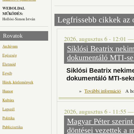
WEBOLDAL
MŰKÖDÉS:
Legfrissebb cikkek az 
Hollósi-Simon István
Rovatok
2026, augusztus 6 - 12:01
Archívum
Siklósi Beatrix nekim
Egészség
dokumentáló MTI-se
Életmód
Siklósi Beatrix nekime
Egyéb
dokumentáló MTI-sek
Hírek, közlemények
»
Siklósi B
További információ
A h
Humor
Kultúra
Lapszél
2026, augusztus 6 - 11:55
Politika
Magyar Péter szerint
Publicisztika
döntései vezettek a 