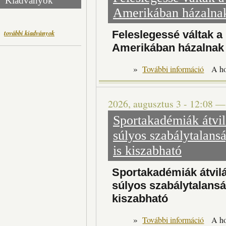
Kiadványok
Amerikában házalnak
Feleslegessé váltak a 
további kiadványok
Amerikában házalnak 
»
Felesleg
További információ
A h
2026, augusztus 3 - 12:08
Sportakadémiák átvilá
súlyos szabálytalans
is kiszabható
Sportakadémiák átvilá
súlyos szabálytalansá
kiszabható
»
Spor
További információ
A h