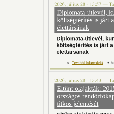
2026, július 28 - 13:57
—
Ta
Diplomata-útlevél, ku
költségtérítés is járt
élettársának
Diplomata-útlevél, kur
költségtérítés is járt 
élettársának
»
Di
További információ
A h
2026, július 28 - 13:43
—
Ta
Eltűnt olajakták: 20
országos rendőrfőkap
titkos jelentését