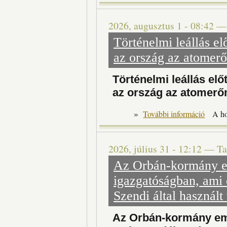
2026, augusztus 1 - 08:42
Történelmi leállás el
az ország az atomerő
Történelmi leállás elő
az ország az atomerő
»
Történelm
További információ
A h
2026, július 31 - 12:12
—
Ta
Az Orbán-kormány em
igazgatóságban, ami 
Szendi által használt 
Az Orbán-kormány emb