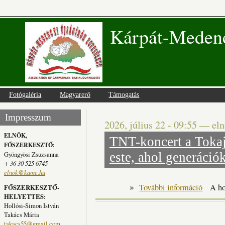
Kárpát-Medenc
Fotógaléria
Magyarerő
Támogatás
Impresszum
2026, július 22 - 09:55
—
el
ELNÖK,
TNT-koncert a Tokaj
FŐSZERKESZTŐ:
Gyöngyösi Zsuzsanna
este, ahol generáció
+ 36 30 525 6745
elnok@kame.hu
»
TNT-konc
További információ
A ho
FŐSZERKESZTŐ-
HELYETTES:
Hollósi-Simon István
Takács Mária
takacs55@gmail.com