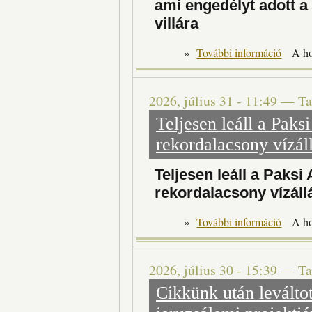
ami engedélyt adott a
villára
»
Az Or
További információ
A h
2026, július 31 - 11:49
—
Ta
Teljesen leáll a Pak
rekordalacsony vízáll
Teljesen leáll a Paks
rekordalacsony vízáll
»
További információ
A h
2026, július 30 - 15:39
—
Ta
Cikkünk után leválto