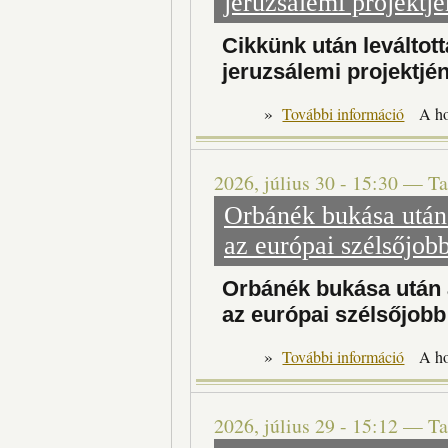
jeruzsálemi projektjé
Cikkünk után leváltot
jeruzsálemi projektjé
»
Ci
További információ
A h
2026, július 30 - 15:30
—
Ta
Orbánék bukása után
az európai szélsőjob
Orbánék bukása után 
az európai szélsőjobb
»
További információ
A h
2026, július 29 - 15:12
—
Ta