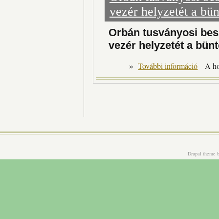
vezér helyzetét a bün
Orbán tusványosi besz
vezér helyzetét a bün
»
Orbán t
További információ
A h
Drupal theme