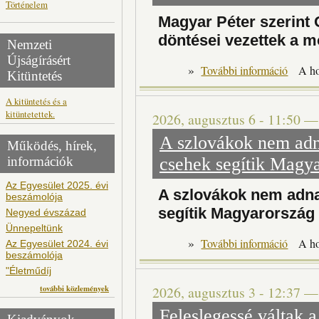
Történelem
Magyar Péter szerint
döntései vezettek a m
Nemzeti
Újságírásért
»
Magyar 
További információ
A h
Kitüntetés
A kitüntetés és a
kitüntetettek.
2026, augusztus 6 - 11:50
A szlovákok nem adn
Működés, hírek,
információk
csehek segítik Magya
Az Egyesület 2025. évi
A szlovákok nem adna
beszámolója
segítik Magyarország 
Negyed évszázad
Ünnepeltünk
»
A 
További információ
A h
Az Egyesület 2024. évi
beszámolója
"Életműdíj
további közlemények
2026, augusztus 3 - 12:37
Feleslegessé váltak a