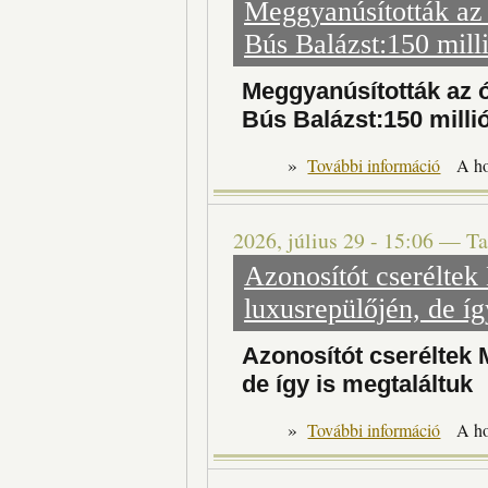
Meggyanúsították az 
Bús Balázst:150 milli
Meggyanúsították az 
Bús Balázst:150 millió
»
További információ
A h
2026, július 29 - 15:06
—
Ta
Azonosítót cseréltek
luxusrepülőjén, de íg
Azonosítót cseréltek 
de így is megtaláltuk
»
További információ
A h