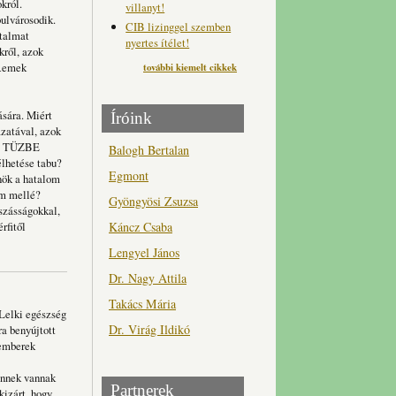
król.
villanyt!
bulvárosodik.
CIB lizinggel szemben
atalmat
nyertes ítélet!
kről, azok
 Remek
további kiemelt cikkek
ására. Miért
Íróink
zatával, azok
sem TÜZBE
Balogh Bertalan
lhetése tabu?
Egmont
önök a hatalom
om mellé?
Gyöngyösi Zsuzsa
szásságokkal,
Káncz Csaba
rfitől
Lengyel János
Dr. Nagy Attila
Takács Mária
Lelki egészség
Dr. Virág Ildikó
a benyújtott
 emberek
dennek vannak
Partnerek
kizárt, hogy