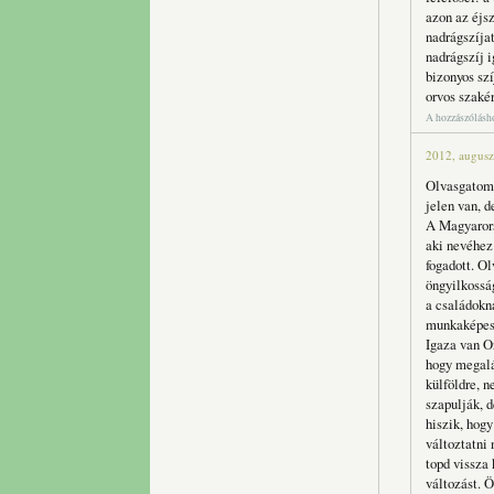
azon az éjs
nadrágszíjat
nadrágszíj i
bizonyos szí
orvos szakér
A hozzászólás
2012, augusz
Olvasgatom 
jelen van, 
A Magyarors
aki nevéhez
fogadott. O
öngyilkossá
a családokn
munkaképesn
Igaza van O
hogy megaláz
külföldre, 
szapulják, 
hiszik, hog
változtatni
topd vissza
változást. 