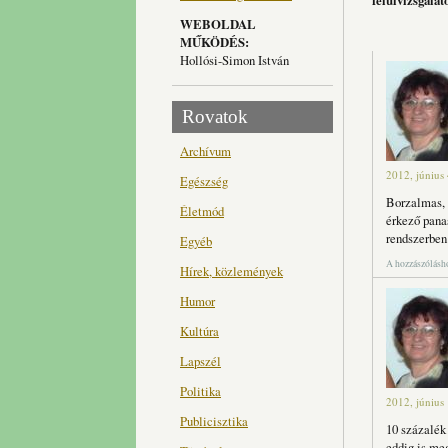
felülvizsgálat
WEBOLDAL
MŰKÖDÉS:
Hollósi-Simon István
Rovatok
Archívum
2012, június 
Egészség
Borzalmas, 
Életmód
érkező pana
rendszerben
Egyéb
A hozzászólás
Hírek, közlemények
Humor
Kultúra
Lapszél
Politika
2012, június
Publicisztika
10 százalék
eddig is me