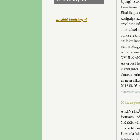
Újság!) Stb.
Levelemet az
Elsődleges 
szolgálja a
további kiadványok
problémáiró
elemzéseket
bűncselekmé
hajléktalan
nem a Magya
ismertetésé
NYULNAK ? 4
Az orvosi f
kiszolgálói,
Zárásul min
és nem alkus
2012.08.05. 
A hozzászólás
2012, augusz
A KINYÍRÁS
fórumon” né
NRSZH vélem
elpusztításá
Perspektívá
felelősei: a