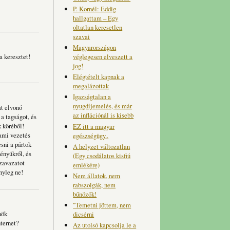
P. Kornél: Eddig
hallgattam – Egy
oltatlan keresetlen
szavai
Magyarországon
véglegesen elveszett a
a keresztet!
jog!
Elégtételt kapnak a
megalázottak
Igazságtalan a
nyugdíjemelés, és már
at elvonó
az inflációnál is kisebb
 a tagságot, és
k köréből!
EZ itt a magyar
lami vezetés
egészségügy..
sni a pártok
A helyzet változatlan
ényükről, és
(Egy csodálatos kisfiú
szavazatot
emlékére)
nyleg ne!
Nem állatok, nem
rabszolgák, nem
bűnözők!
"Temetni jöttem, nem
nök
dicsérni
nternet?
Az utolsó kapcsolja le a