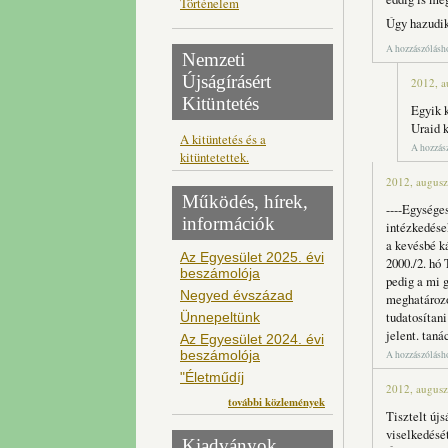
Történelem
Úgy hazudik
A hozzászólás
Nemzeti
Újságírásért
2012, a
Kitüntetés
Egyik k
Uraid 
A kitüntetés és a
A hozzás
kitüntetettek.
2012, augusz
Működés, hírek,
----Egysége
információk
intézkedések
a kevésbé ká
Az Egyesület 2025. évi
2000./2. hó 
beszámolója
pedig a mi g
Negyed évszázad
meghatározó
tudatosítan
Ünnepeltünk
jelent. tan
Az Egyesület 2024. évi
beszámolója
A hozzászólás
"Életműdíj
2012, augusz
további közlemények
Tisztelt új
viselkedését
Kiadványok