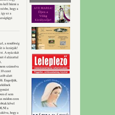
a kell húzni a
mezésbe, hogy a
 így ez a
gazságügyi
el, a rendőrség
t is lezárják!
ést. A nyácskát
it ő alázattal
t,
, nem számolva
110 ezret
szöb alatt
fi. Engedjük,
nekülnek
egymást
ben el sem
kus módon ezen
obtak kővel
KOLNI a
akítva, hogy a