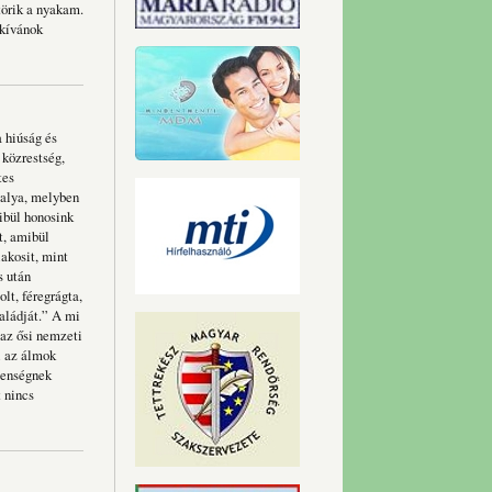
örik a nyakam.
 kívánok
 hiúság és
 közrestség,
tes
valya, melyben
ibül honosink
t, amibül
akosit, mint
s után
lt, féregrágta,
aládját.” A mi
 az ősi nemzeti
l az álmok
lenségnek
 nincs