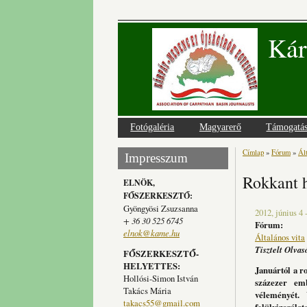
Kár
Fotógaléria
Magyarerő
Támogatá
Címlap
»
Fórum
»
Ált
Jelenlegi
Impresszum
Rokkant 
ELNÖK,
FŐSZERKESZTŐ:
Gyöngyösi Zsuzsanna
2012, június 4 
+ 36 30 525 6745
Fórum:
elnok@kame.hu
Általános vita
Tisztelt Olvas
FŐSZERKESZTŐ-
HELYETTES:
Januártól a r
Hollósi-Simon István
százezer em
Takács Mária
véleményét.
takacs55@gmail.com