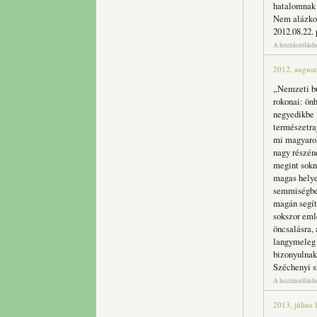
hatalomnak 
Nem alázkod
2012.08.22. 
A hozzászólás
2012, augusz
„Nemzeti bű
rokonai: ön
negyedikbe 
természetra
mi magyarok
nagy részén
megint sokn
magas helye
semmiségbe,
magán segít
sokszor eml
öncsalásra, 
langymeleg 
bizonyulnak
Széchenyi s
A hozzászólás
2013, július 