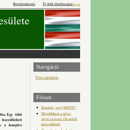
Bejelentkezés
Új fiók létrehozása
Login
esülete
Navigáció
Friss tartalom
Fórum
Kurultáj, vagy MOGY?
Megdöbbent a nő az
lba.
Egy több
orvos szavain: Ön mától
hozzáfűzheti
nem rokkant!
ik a komplex