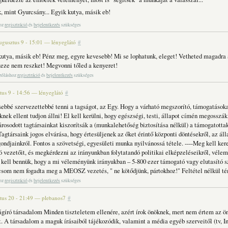
, mint Gyurcsány... Egyik kutya, másik eb!
hoz
regisztráció
és
bejelentkezés
szükséges
ugusztus 9 - 15:01
—
lényeglátó
#
utya, másik eb! Pénz meg, egyre kevesebb! Mi se lophatunk, eleget! Vetheted magadra 
keze nem reszket! Megvonni tőled a kenyeret!
zóláshoz
regisztráció
és
bejelentkezés
szükséges
tus 9 - 14:56
—
lényeglátó
#
sebbé szervezettebbé tenni a tagságot, az Egy. Hogy a várható megszorító, támogatások
nek ellent tudjon állni! El kell kerülni, hogy egészségi, testi, állapot címén megosszák
rosodott tagtársainkat kiszorítsák a (munkalehetőség biztosítása nélkül) a támogatotta
Tagtársaink jogos elvárása, hogy értesüljenek az őket érintő központi döntésekről, az ál
ondjainkról. Fontos a szövetségi, egyesületi munka nyilvánossá tétele. ----Meg kell kere
 vezetőit, és megkérdezni az irányunkban folytatandó politikai elképzeléseikről, vélem
i kell bennük, hogy a mi véleményünk irányukban – 5-800 ezer támogató vagy elutasító 
ácsom nem fogadta meg a MEOSZ vezetés, " ne kötődjünk, pártokhoz!" Feltétel nélkül té
hoz
regisztráció
és
bejelentkezés
szükséges
tus 20 - 21:49
—
plebanos7
#
ságíró társadalom Minden tiszteletem ellenére, azért írok önöknek, mert nem értem az ö
. A társadalom a maguk írásaiból tájékozódik, valamint a média egyéb szerveitől (tv, I