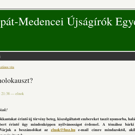
pát-Medencei Újságírók Egy
s
alános vita
 hely
holokauszt?
- 21:38
—
elnok
óink!
okkantakat érintő új törvény beteg, kiszolgáltatott embereket taszít nyomorba, halá
bert érintő ügy mindenképpen nyilvánosságot érdemel. A témához bárki 
 Várjuk a beszámolókat az
elnok@fusz.hu
e-mail címre mindazoktól, ak