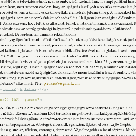
 A rádió és a televíziós adások nem az emberekről szólnak, hanem a napi politikai harco
ért írom, mert nehezen viselem, hogy az újságírás lesüllyedt,a politika színvonalára, 
a bevétel és nem a komoly esszék, novellák, elemzések, jelennek meg. A mindenkori h
z újságírás, nem az emberek érdekeinek szószólója. Hallgatnak az országban élő embere
l. Az az érzésem, hogy féltik az állásukat, félnek a hatalomtól annak visszavágásától.
 olvashatunk az ország gazdasági helyzetéről,a politikusok nyaralásáról,a különböző
nyekről. De kérdem, hol vannak a rokkantakról,a
okról,nyugdíjasokról,munkanélküliekről,szóló írások,megoldási lehetőségek sorsuk javít
rországon élő emberek sorsáról, problémáiról, szólnak az írások? A törvények magyará
vel kellene foglakozni. A Romakérdés,a jobbik előretörésével nem foglakozik senki 
 Millió szegény ember sorsa ma nem aktuális? A 400 ezer rokkant ember sorsa megé
elülvizsgálatok visszásságai, a pénzbehajtás ezen a területen, kínos? Úgy érzem, hogy 
 segítői, segítsége! Tisztelt újságírók önök a nép mellé állnak vagy a mindenkori hatal
den tiszteletem azoké az újságíróké, akik szembe mernek szállni a fentebb említett vis
znak meg. Egy olvasó,internetező, rádióhallgató,tv-ét néző rokkant nyugdíjas 58-éves fé
plebanos7 alias Pintér Péter
plebanos7@gmail.com
hoz
regisztráció
és
bejelentkezés
szükséges
tus 20 - 21:51
—
plebanos7
#
 TÖRVÉNYE! A rokkantak ügyében egy igazságügyi orvos szakértő is megszólalt a „
v nélkül, idézem: „A munkám közé tartozik a megváltozott munkaképességűek bíróságr
ények felülvizsgálata. A törvény-tervezetet is már terminátornak neveztem, ami az
ra van beprogramozva. A betegek elveszítik egzisztenciájukat, elvész ...a jövőképük.
tlanság, stressz, félelem, szorongás, depresszió. Végső megoldás a lassú népirtás. Min
 törvényalkotók és a végrehajtók. Lehet, hogy ők éjszaka nyugodtan alszanak, de az sem 