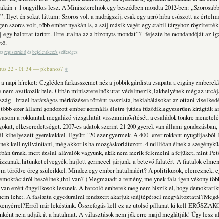
zakán + 1 öngyilkos lesz. A Miniszterelnök egy beszédben mondta 2012-ben: „Szorosabbr
”. Ilyet én sokat láttam: Szoros volt a nadrágszíj, csak egy apró hiba csúszott az értel
gen szoros volt, több ember nyakán is, a szíj másik végét egy stabil tárgyhoz rögzítették,
j egy halottat tartott. Erre utalna az a bizonyos mondat”?- fejezte be mondandóját az i
tő.
hoz
regisztráció
és
bejelentkezés
szükséges
tus 22 - 01:34
—
plebanos7
#
a napi híreket: Cegléden farkasszemet néz a jobbik gárdista csapata a cigány emberekk
de nem avatkozik bele. Orbán miniszterelnök urat védelmezik, lakhelyének még az utcájá
zág –Izrael barátságos mérkőzésen történt rasszista, bekiabálásokat az ottani viselked
 több ezer állami gondozott ember normális életre jutása fűződik,egyszerűen kirágták am
lvasom a rokkantak megalázó vizsgálatát visszaminősítését, a családok tönkre menetelé
gokat, elkeseredettséget. 2007-es adatok szerint 21 200 gyerek van állami gondozásban
ál kihelyezett gyerekekkel. Együtt 120 ezer gyermek. A 400- ezer rokkant nyugdíjasból 
ek kell nyilvánítani, még akkor is ha mozgáskorlátozott. 4 millióan élnek a szegénykü
rbán úrnak, mert ázsiai alávalók vagyunk, akik nem merik felemelni a fejüket, mint Pető
zanak, hitünket elvegyék, hajlott gerinccel járjunk, a betevő falatért. A fiatalok elme
nem törődve öreg szüleikkel. Mindez egy ember hatalmáért? A politikusok, elemeznek, 
demokráciáról beszélnek,(hol van? ) Megmaradt a remény, melynek fala igen vékony töb
y van ezért öngyilkosok lesznek. A harcoló emberek meg nem hiszik el, hogy demokrati
 nem lehet. A fasiszta egyeduralmi rendszert akarjuk szájtépéssel megváltoztatni?Megd
 kenyérrel?Erről már lekéstünk. Összefogás kell ez az utolsó pillanat ki kell ERŐSZA
Önként nem adják át a hatalmat. A választások nem jók erre majd meglátják! Úgy lesz al