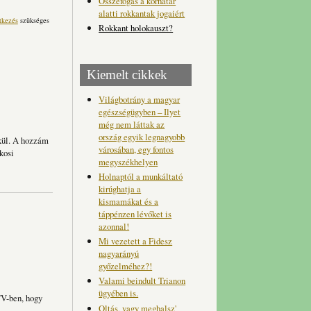
Összefogás a korhatár
alatti rokkantak jogaiért
tkezés
szükséges
Rokkant holokauszt?
Kiemelt cikkek
Világbotrány a magyar
egészségügyben – Ilyet
még nem láttak az
ország egyik legnagyobb
lkül. A hozzám
városában, egy fontos
kosi
megyszékhelyen
Holnaptól a munkáltató
kirúghatja a
kismamákat és a
táppénzen lévőket is
azonnal!
Mi vezetett a Fidesz
nagyarányú
győzelméhez?!
Valami beindult Trianon
ügyében is.
TV-ben, hogy
Oltás, vagy meghalsz'