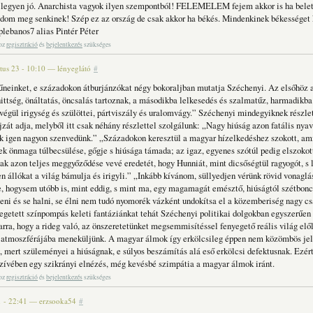
legyen jó. Anarchista vagyok ilyen szempontból! FELEMELEM fejem akkor is ha belet
om meg senkinek! Szép ez az ország de csak akkor ha békés. Mindenkinek békességet
plebanos7 alias Pintér Péter
hoz
regisztráció
és
bejelentkezés
szükséges
tus 23 - 10:10
—
lényeglátó
#
neinket, e századokon átburjánzókat négy bokoraljban mutatja Széchenyi. Az elsőhöz a
hittség, önáltatás, öncsalás tartoznak, a másodikba lelkesedés és szalmatűz, harmadikba
végül irigység és szülöttei, pártviszály és uralomvágy.” Széchenyi mindegyiknek részle
jzát adja, melyből itt csak néhány részlettel szolgálunk: „Nagy hiúság azon fatális nya
 igen nagyon szenvedünk.” „Századokon keresztül a magyar hízelkedéshez szokott, am
ek önmaga túlbecsülése, gőgje s hiúsága támada; az igaz, egyenes szótúl pedig elszokot
ak azon teljes meggyőződése vevé eredetét, hogy Hunniát, mint dicsőségtül ragyogót, s l
n állókat a világ bámulja és irigyli.” „Inkább kívánom, süllyedjen vérünk rövid vonaglá
 hogysem utóbb is, mint eddig, s mint ma, egy magamagát emésztő, hiúságtól szétbonco
eni és se halni, se élni nem tudó nyomorék vázként undokítsa el a közemberiség nagy cs
egetett színpompás keleti fantáziánkat tehát Széchenyi politikai dolgokban egyszerűen
arra, hogy a rideg való, az önszeretetünket megsemmisítéssel fenyegető reális világ elő
atmoszférájába meneküljünk. A magyar álmok így erkölcsileg éppen nem közömbös je
, mert szüleményei a hiúságnak, e súlyos beszámítás alá eső erkölcsi defektusnak. Ezért
zívében egy szikrányi elnézés, még kevésbé szimpátia a magyar álmok iránt.
hoz
regisztráció
és
bejelentkezés
szükséges
1 - 22:41
—
erzsooka54
#