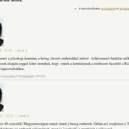
on már átestek.
»
A hozzászóláshoz
regisztráció
és
bejelen
4 - 21:43
—
elnok
#
amit a jelenlegi kormány a beteg, elesett emberekkel művel - lelkiismeret furdalás né
szok alapján joggal lehet mondani, hogy ennek a kormánynak a módszere hasonlít a Rá
 tapasztaltakhoz.
hoz
regisztráció
és
bejelentkezés
szükséges
 13 - 22:52
—
elnok
#
 és 40 százalék! Magyarországon ennyit érnek a beteg emberek. Orbán azt szajkózza a 
gkérdezte az emberek véleményét, most is "segítsék" a munkáját a válasszal...