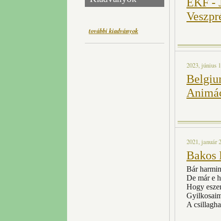
EKF - 
Veszp
további kiadványok
2023, június 1
Belgiu
Animác
2021, január 2
Bakos 
Bár harmin
De már e 
Hogy esze
Gyilkosaim
A csillagha