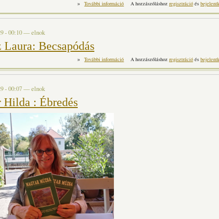
»
Bakos Kiss Károly: Júdás monológja tartalom
További információ
A hozzászóláshoz
regisztráció
és
bejelent
9 - 00:10
—
elnok
z Laura: Becsapódás
»
Kránitz Laura: Becsapódás tartalommal kapcs
További információ
A hozzászóláshoz
regisztráció
és
bejelent
9 - 00:07
—
elnok
 Hilda : Ébredés