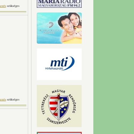
tosan
kezés
szükséges
pcsolatosan
kezés
szükséges