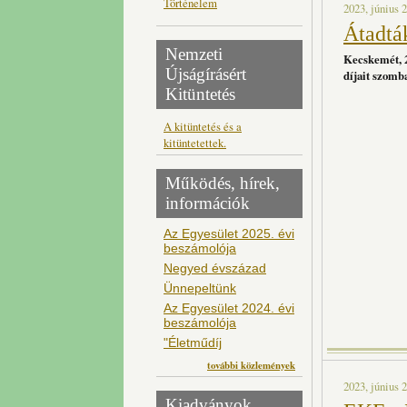
Történelem
2023, június 2
Átadtá
Nemzeti
Kecskemét, 2
Újságírásért
díjait szomb
Kitüntetés
A kitüntetés és a
kitüntetettek.
Működés, hírek,
információk
Az Egyesület 2025. évi
beszámolója
Negyed évszázad
Ünnepeltünk
Az Egyesület 2024. évi
beszámolója
"Életműdíj
további közlemények
2023, június 2
Kiadványok