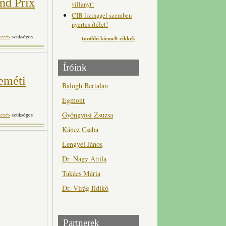
nd Prix
villanyt!
CIB lizinggel szemben
nyertes ítélet!
garian Ballet Grand Prix
kezés
szükséges
további kiemelt cikkek
rtalommal kapcsolatosan
Íróink
eméti
Balogh Bertalan
Egmont
Gyöngyösi Zsuzsa
6. Kecskeméti Animációs
kezés
szükséges
artalommal kapcsolatosan
Káncz Csaba
Lengyel János
Dr. Nagy Attila
Takács Mária
Dr. Virág Ildikó
Partnerek