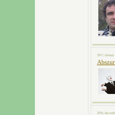
2017, február 
Abszur
2016, decembe