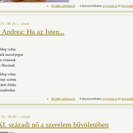
»
Katzler Hilda : Ébredés tartalommal kapcsola
További információ
A hozzászóláshoz
regisztráció
és
bejelent
 23 - 00:28
—
elnok
Andrea: Ha az Isten...
oldog volna
mek mosolyogna
m sírnának
 a Hazának
oldog volna
ényt szórna
ldott földre
mindörökre
»
Csabay Andrea: Ha az Isten... tartalommal ka
További információ
A hozzászóláshoz
regisztráció
és
bejelent
 24 - 06:40
—
elnok
I. századi nő a szerelem bűvöletében