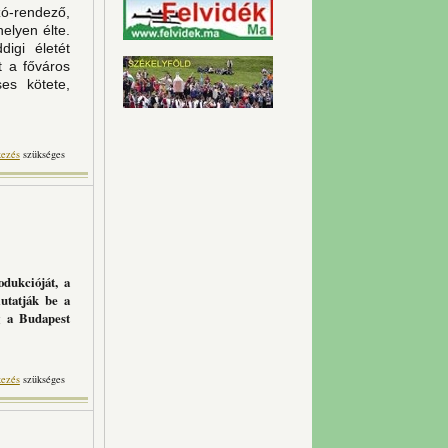
zó-rendező,
elyen élte.
igi életét
át a
főváros
ses kötete,
 bűvöletében tartalommal
kezés
szükséges
kapcsolatosan
dukcióját, a
utatják be a
g a Budapest
kezés
szükséges