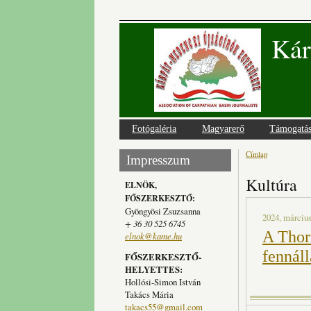
Kár
Fotógaléria
Magyarerő
Támogatá
Címlap
Jelenlegi
Impresszum
Kultúra
ELNÖK,
FŐSZERKESZTŐ:
Gyöngyösi Zsuzsanna
2024, március
+ 36 30 525 6745
A Thor
elnok@kame.hu
fennál
FŐSZERKESZTŐ-
HELYETTES:
Hollósi-Simon István
Takács Mária
takacs55@gmail.com