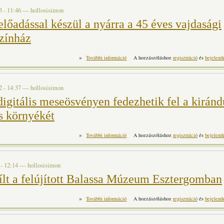
3 - 11:46
—
hollosisimon
előadással készül a nyárra a 45 éves vajdasági
zínház
»
Petőfi-előadással készül a nyárra a 45 év
További információ
A hozzászóláshoz
regisztráció
és
bejelent
t
2 - 14:37
—
hollosisimon
digitális meseösvényen fedezhetik fel a kiránd
és környékét
»
Tíz új digitális meseösvényen fedezhetik fe
További információ
A hozzászóláshoz
regisztráció
és
bejelent
környékét t
 - 12:14
—
hollosisimon
lt a felújított Balassa Múzeum Esztergomban
»
Megnyílt a felújított Balassa Múzeum E
További információ
A hozzászóláshoz
regisztráció
és
bejelent