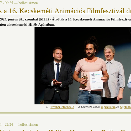
7 - 00:25
—
hollosisimon
k a 16. Kecskeméti Animációs Filmfesztivál dí
023. június 24., szombat (MTI) - Átadták a 16. Kecskeméti Animációs Filmfesztiv
aton a kecskeméti Hírös Agórában.
»
Átadták a 16. Kecskeméti Animációs Filmfesz
További információ
A hozzászóláshoz
regisztráció
és
bejelent
1 - 22:24
—
hollosisimon