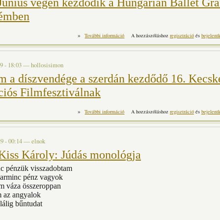
Június végén kezdődik a Hungarian Ballet Gra
rémben
»
EKF - Június végén kezdődik a Hun
További információ
A hozzászóláshoz
regisztráció
és
bejelent
Veszprémben ta
9 - 18:03
—
hollosisimon
m a díszvendége a szerdán kezdődő 16. Kecsk
iós Filmfesztiválnak
»
Belgium a díszvendége a szerdán kezdődő 1
További információ
A hozzászóláshoz
regisztráció
és
bejelent
Filmfesztiválnak t
9 - 00:14
—
elnok
Kiss Károly: Júdás monológja
c pénzük visszadobtam
harminc pénz vagyok
m váza összeroppan
 az angyalok
lálig bűntudat