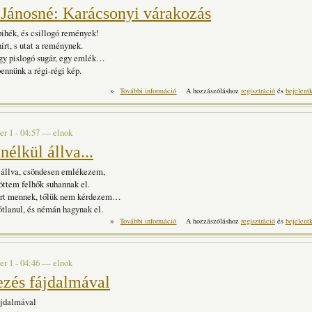
 Jánosné: Karácsonyi várakozás
ihék, és csillogó remények!
írt, s utat a reménynek.
egy pislogó sugár, egy emlék…
bennünk a régi-régi kép.
»
Proksa Jánosné: Karácsonyi várakozás tartal
További információ
A hozzászóláshoz
regisztráció
és
bejelent
r 1 - 04:57
—
elnok
élkül állva...
 állva, csöndesen emlékezem,
ttem felhők suhannak el.
ért mennek, tőlük nem kérdezem…
ótlanul, és némán hagynak el.
»
Könny nélkül állva... tartalommal kapcsolato
További információ
A hozzászóláshoz
regisztráció
és
bejelent
r 1 - 04:46
—
elnok
zés fájdalmával
jdalmával