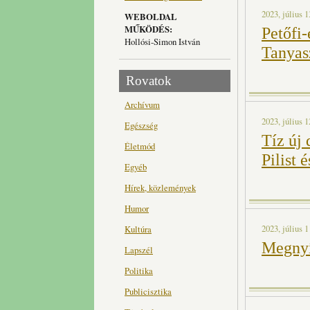
2023, július 1
WEBOLDAL
MŰKÖDÉS:
Petőfi-
Hollósi-Simon István
Tanyas
Rovatok
Archívum
2023, július 1
Egészség
Tíz új 
Életmód
Pilist 
Egyéb
Hírek, közlemények
Humor
2023, július 1
Kultúra
Megnyí
Lapszél
Politika
Publicisztika