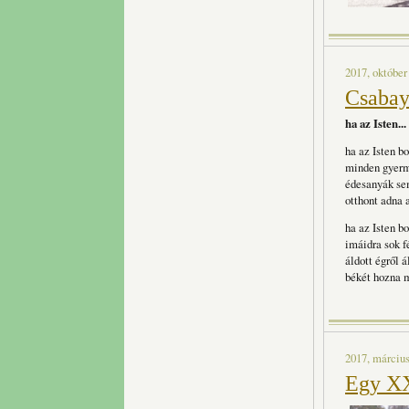
2017, október
Csabay 
ha az Isten...
ha az Isten b
minden gyer
édesanyák se
otthont adna
ha az Isten b
imáidra sok f
áldott égről á
békét hozna 
2017, március
Egy XX