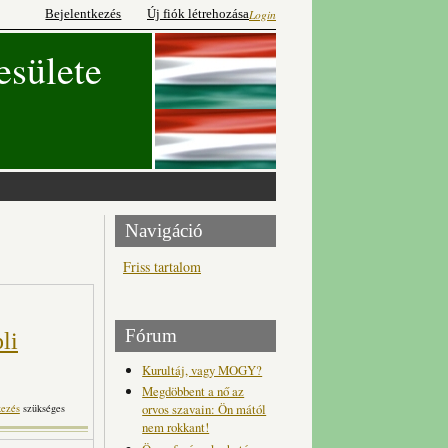
Bejelentkezés
Új fiók létrehozása
Login
esülete
Navigáció
Friss tartalom
Fórum
li
Kurultáj, vagy MOGY?
Megdöbbent a nő az
el ünnepli fennállását a
orvos szavain: Ön mától
kezés
szükséges
rtalommal kapcsolatosan
nem rokkant!