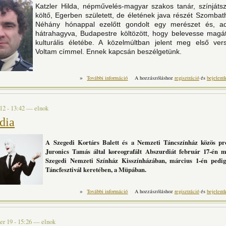
Katzler Hilda, népművelés-magyar szakos tanár, színjáts
költő, Egerben született, de életének java részét Szombath
Néhány hónappal ezelőtt gondolt
egy merészet és, add
hátrahagyva, Budapestre költözött, hogy belevesse mag
kulturális életébe. A közelmúltban jelent meg első ver
Voltam címmel.
Ennek kapcsán beszélgetünk.
»
Egy XXI. századi nő a szerelem
További információ
A hozzászóláshoz
regisztráció
és
bejelent
12 - 13:42
—
elnok
dia
A Szegedi Kortárs Balett és a Nemzeti Táncszínház közös pro
Juronics Tamás által koreografált Abszurdiát február 17-én m
Szegedi Nemzeti Színház Kisszínházában, március 1-én pedi
Táncfesztivál keretében, a Müpában.
»
Abszurdia tartalommal kapcsolatosan
További információ
A hozzászóláshoz
regisztráció
és
bejelent
r 19 - 15:26
—
elnok