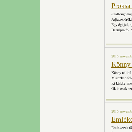
Proksa
Szállongó hóp
Adjatok örökh
Egy égi jel, 
Derüljön föl 
2016, novembe
Könny n
Könny nélkül
Miközben fölö
Ki küldte, m
Ők is csak sz
2016, novembe
Emléke
Emlékezés fá