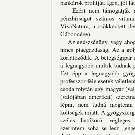
bankárok profitját. Igen, jól lá
Ezért nem támogatják a be
pénzbírságot számos vitam
VivaNatura, a csökkentett de
Gábor cége).
Az egészségügy, vagy ahogy 
nincs piacgazdaság. Az a gol
korlátozódik. A betegségipar 
a legnagyobb multik tudnak p
Ezt épp a legnagyobb gyógy
professzor-féle esetek véletlen
csoda folytán egy magyar (val
(valójában amerikai) szeretn
lépni, nem tudná megtenni 
költségek miatt. A gyógyszerg
széles hatókörű, végleges 
szerintem soha se lesz „eng