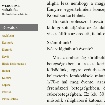
aligha lesz nemhogy a magy
WEBOLDAL
Ennyire egyértelműen konce
MŰKÖDÉS:
Hollósi-Simon István
Koreában történhet.
Horváth professzor hosszú m
kidolgozott eljárása az érfala
Rovatok
visszaállítja az eredeti, fiatal
Archívum
Számoljunk!
Egészség
Két világháború évente?
Életmód
Ma az emberiség körülbelül 
Egyéb
betegségekben a rossz keri
Hírek, közlemények
idősödünk, egyre erőteljese
Humor
koleszterin lerakódások miat
Kultúra
1/70-e hal meg évente, aza
Lapszél
érrendszeri betegségekben, 
Politika
cukorbetegségben. Ez kb. 30 
Publicisztika
második világháború katonai 