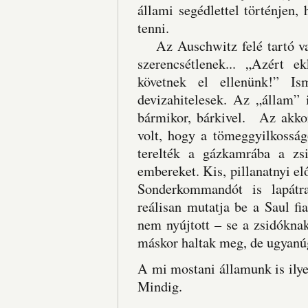
állami segédlettel történjen,
tenni.
Az Auschwitz felé tartó vag
szerencsétlenek... „Azért 
követnek el ellenünk!” I
devizahitelesek. Az „állam” 
bármikor, bárkivel. Az akkor
volt, hogy a tömeggyilkosságo
terelték a gázkamrába a zsid
embereket. Kis, pillanatnyi el
Sonderkommandót is lapátra
reálisan mutatja be a Saul f
nem nyújtott – se a zsidókna
máskor haltak meg, de ugyanúg
A mi mostani államunk is ilye
Mindig.