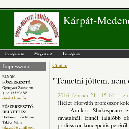
Kárpát-Medenc
Fotógaléria
Magyarerő
Támogatás
Címlap
Jelenlegi hely
Impresszum
ELNÖK,
"Temetni jöttem, nem 
FŐSZERKESZTŐ:
Gyöngyösi Zsuzsanna
+ 36 30 525 6745
2016, február 21 - 15:14
—
el
elnok@kame.hu
(Ítélet Horváth professzor kol
FŐSZERKESZTŐ-
Amikor Shakespeare ezt 
HELYETTES:
ravatalnál. Ennél találóbb 
Hollósi-Simon István
Takács Mária
professzor koncepciós peréről 
takacs55@gmail.com