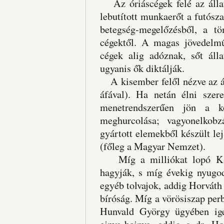
Az óriáscégek felé az állam 
lebutított munkaerőt a futósza
betegség-megelőzésből, a t
cégektől. A magas jövedelm
cégek alig adóznak, sőt áll
ugyanis ők diktálják.
A kisember felől nézve az ál
áfával). Ha netán élni szer
menetrendszerűen jön a köz
meghurcolása; vagyonelkobzá
gyártott elemekből készült l
(főleg a Magyar Nemzet).
Míg a milliókat lopó K&H 
hagyják, s míg évekig nyugo
egyéb tolvajok, addig Horváth 
bíróság. Míg a vörösiszap pe
Hunvald György ügyében igen