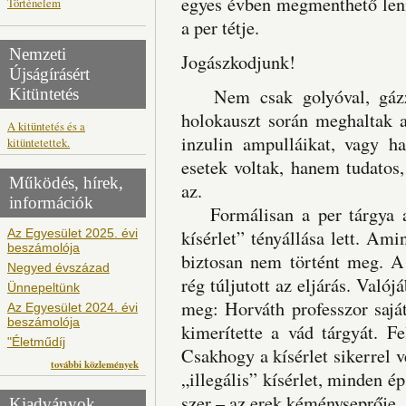
egyes évben megmenthető lenne
Történelem
a per tétje.
Nemzeti
Jogászkodjunk!
Újságírásért
Kitüntetés
Nem csak golyóval, gázzal
holokauszt során meghaltak a
A kitüntetés és a
inzulin ampulláikat, vagy ha
kitüntetettek.
esetek voltak, hanem tudatos
Működés, hírek,
az.
információk
Formálisan a per tárgya az
Az Egyesület 2025. évi
kísérlet” tényállása lett. Ami
beszámolója
biztosan nem történt meg. A 
Negyed évszázad
rég túljutott az eljárás. Valój
Ünnepeltünk
meg: Horváth professzor sajá
Az Egyesület 2024. évi
beszámolója
kimerítette a vád tárgyát. Fe
"Életműdíj
Csakhogy a kísérlet sikerrel 
további közlemények
„illegális” kísérlet, minden
szer – az erek kéményseprője.
Kiadványok