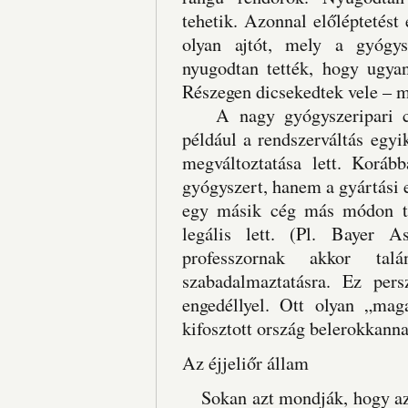
tehetik. Azonnal előléptetést
olyan ajtót, mely a gyógys
nyugodtan tették, hogy ugyan
Részegen dicsekedtek vele – m
A nagy gyógyszeripari cége
például a rendszerváltás egy
megváltoztatása lett. Korá
gyógyszert, hanem a gyártási e
egy másik cég más módon tu
legális lett. (Pl. Bayer 
professzornak akkor tal
szabadalmaztatásra. Ez per
engedéllyel. Ott olyan „mag
kifosztott ország belerokkanna
Az éjjeliőr állam
Sokan azt mondják, hogy az n