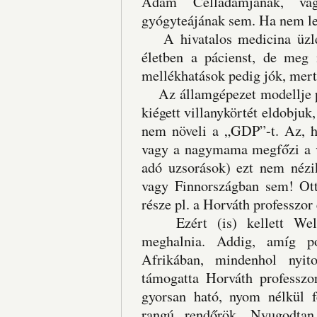
Ádám Celladamjának, va
gyógyteájának sem. Ha nem le
A hivatalos medicina üzleti
életben a pácienst, de meg
mellékhatások pedig jók, mert 
Az államgépezet modellje ped
kiégett villanykörtét eldobjuk
nem növeli a „GDP”-t. Az, ho
vagy a nagymama megfőzi a v
adó uzsorások) ezt nem nézi
vagy Finnországban sem! Ott 
része pl. a Horváth professzor 
Ezért (is) kellett Wells
meghalnia. Addig, amíg pol
Afrikában, mindenhol nyito
támogatta Horváth professzor
gyorsan ható, nyom nélkül 
rangú rendőrök. Nyugodtan 