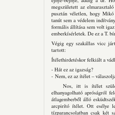
ejnye-bejnye, addig a dr. Ho
megszületett az elmarasztaló
pusztán véletlen, hogy Mikó
tanút sem a védelem indítványa
formális állítása sem volt iga
emberkísérletek. De ez a T. bí
Végig egy szakállas vicc jár
tartott:
Ítélethirdetéskor felkiált a vádl
- Hát ez az igazság?
- Nem, ez az ítélet – válaszolja
Nos, itt is ítélet szüle
elhanyagolható apróságról fe
átlagemberből álló esküdtszé
arcpirító ítélet. Ott esélye
tízparancsolatban csak két s