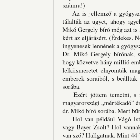
számra!)
Az is jellemző a gyógyszer
tálalták az ügyet, ahogy igye
Mikó Gergely bíró még azt is 
kért az eljárásért. (Érdekes. 
ingyenesek lennének a gyógys
Dr. Mikó Gergely bírónak, s 
hogy közvetve hány millió emb
lelkiismeretet elnyomták mag
emberek soraiból, s beálltak 
sorába.
Ezért jöttem temetni, s ne
magyarországi „mértékadó” ért
dr. Mikó bíró sorába. Mert bű
Hol van például Vágó Istvá
vagy Bayer Zsolt? Hol vannak
van szó? Hallgatnak. Mint 44-