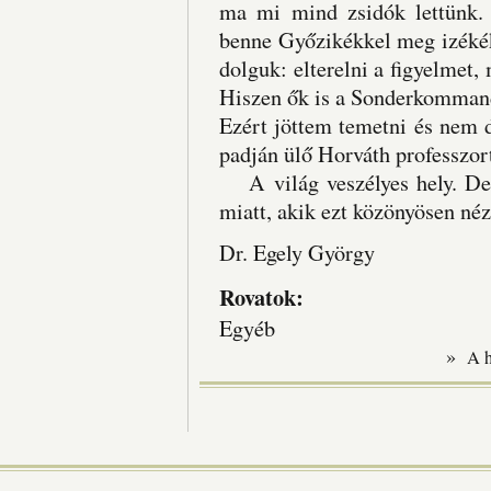
ma mi mind zsidók lettünk.
benne Győzikékkel meg izékék
dolguk: elterelni a figyelmet,
Hiszen ők is a Sonderkommand
Ezért jöttem temetni és nem d
padján ülő Horváth professzort,
A világ veszélyes hely. De
miatt, akik ezt közönyösen néz
Dr. Egely György
Rovatok:
Egyéb
»
A 