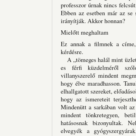
professzor úrnak nincs felcsú
Ebben az esetben már az se s
irányítják. Akkor honnan?
Mielőtt meghaltam
Ez annak a filmnek a címe,
kérdésre.
A „tömeges halál mint üzleti
es férfi küzdelméről szó
villanyszerelő mindent megm
hogy élve maradhasson. Tanul
elhallgatott szereket, előadáso
hogy az ismereteit terjeszt
Mindenütt a sarkában volt az
mindent tönkretegyen, beti
hatásosnak bizonyultak. N
elvegyék a gyógyszergyárak