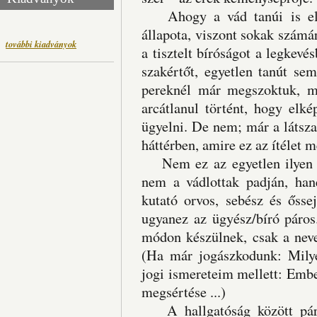
Ahogy a vád tanúi is elis
állapota, viszont sokak számá
további kiadványok
a tisztelt bíróságot a legkev
szakértőt, egyetlen tanút se
pereknél már megszoktuk, m
arcátlanul történt, hogy elké
ügyelni. De nem; már a látszat
háttérben, amire ez az ítélet m
Nem ez az egyetlen ilyen ít
nem a vádlottak padján, hane
kutató orvos, sebész és őssej
ugyanez az ügyész/bíró páros
módon készülnek, csak a neve
(Ha már jogászkodunk: Milye
jogi ismereteim mellett: Ember
megsértése ...)
A hallgatóság között pára