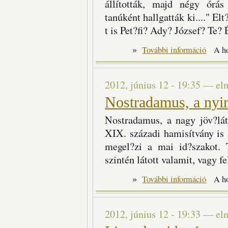
állították, majd négy órás
tanúként hallgatták ki...." El
t is Pet?fi? Ady? József? Te
»
Rózsa-Flo
További információ
A h
2012, június 12 - 19:35
—
el
Nostradamus, a nyirk
Nostradamus, a nagy jöv?lát
XIX. századi hamisítvány is 
megel?zi a mai id?szakot. 
szintén látott valamit, vagy f
»
Nostradam
További információ
A h
2012, június 12 - 19:33
—
el