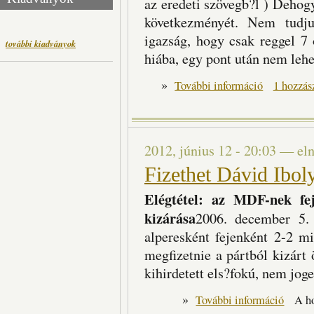
az eredeti szövegb?l ) Deho
következményét. Nem tudju
igazság, hogy csak reggel 7 
további kiadványok
hiába, egy pont után nem lehet
»
Gyurcsány: Végig
További információ
1 hozzás
2012, június 12 - 20:03
—
el
Fizethet Dávid Ibol
Elégtétel: az MDF-nek fej
kizárása
2006. december 5
alperesként fejenként 2-2 mi
megfizetnie a pártból kizárt
kihirdetett els?fokú, nem joger
»
Fizethet 
További információ
A h