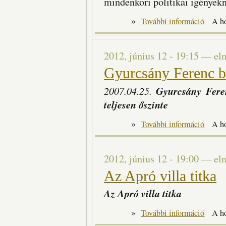
mindenkori politikai igényekn
»
Hippokrat
További információ
A h
2012, június 12 - 19:15
—
el
Gyurcsány Ferenc b
2007.04.25.
Gyurcsány Feren
teljesen őszinte
»
Gyurcsány
További információ
A h
2012, június 12 - 19:00
—
el
Az Apró villa titka
Az Apró villa titka
»
Az Apró v
További információ
A h