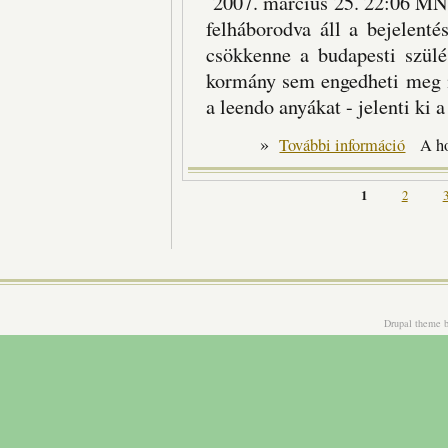
2007. március 25. 22:06 MN
felháborodva áll a bejelentés
csökkenne a budapesti szülé
kormány sem engedheti meg m
a leendo anyákat - jelenti ki
»
"Most ne 
További információ
A h
Oldalak
1
2
Drupal theme