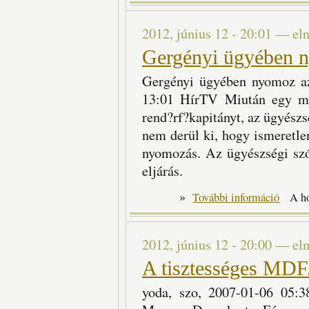
2012, június 12 - 20:01
—
el
Gergényi ügyében 
Gergényi ügyében nyomoz a
13:01 HírTV Miután egy mag
rend?rf?kapitányt, az ügyészs
nem derül ki, hogy ismeretlen 
nyomozás. Az ügyészségi szóv
eljárás.
»
Gergényi 
További információ
A h
2012, június 12 - 20:00
—
el
A tisztességes MDF.
yoda, szo, 2007-01-06 05:3