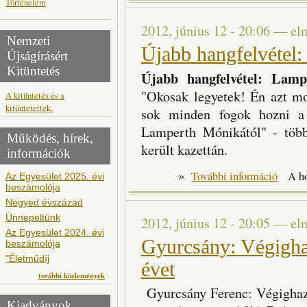
Történelem
2012, június 12 - 20:06
—
el
Nemzeti
Újabb hangfelvétel:
Újságírásért
Kitüntetés
Újabb hangfelvétel: Lampe
"Okosak legyetek! Én azt m
A kitüntetés és a
kitüntetettek.
sok minden fogok hozni a 
Lamperth Mónikától" - több
Működés, hírek,
került kazettán.
információk
»
Újabb han
További információ
A h
Az Egyesület 2025. évi
beszámolója
Negyed évszázad
Ünnepeltünk
2012, június 12 - 20:05
—
el
Az Egyesület 2024. évi
Gyurcsány: Végigha
beszámolója
"Életműdíj
évet
további közlemények
Gyurcsány Ferenc: Végighazu
Kiadványok