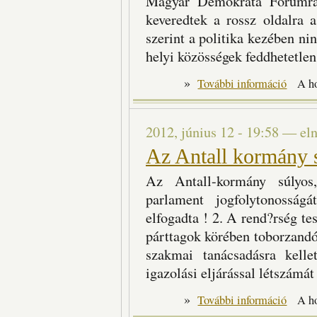
Magyar Demokrata Fórumra.
keveredtek a rossz oldalra
szerint a politika kezében nin
helyi közösségek feddhetetle
»
A tisztes
További információ
A h
2012, június 12 - 19:58
—
el
Az Antall kormány s
Az Antall-kormány súlyos
parlament jogfolytonosság
elfogadta ! 2. A rend?rség te
párttagok körében toborzand
szakmai tanácsadásra kelle
igazolási eljárással létszámát
»
Az Antall
További információ
A h