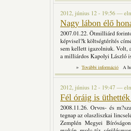
2012, június 12 - 19:56
—
el
Nagy lábon élő hon
2007.01.22. Ötmilliárd forinto
képvisel?k költségtérítés cí
sem kellett igazolniuk. Volt, a
a milliárdos Kapolyi László i
»
Nagy lábo
További információ
A h
2012, június 12 - 19:47
—
el
Fél óráig is üthették
2008.11.26. Orvos- és m?sza
tegnap az olaszliszkai lincse
Zemplén Megyei Bíróságon.
nyakán nyolc-tíz sérülésnyo