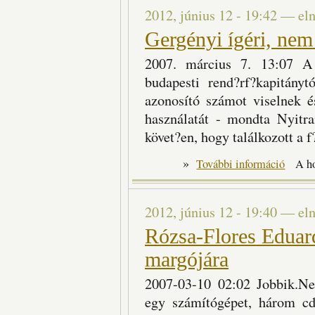
2012, június 12 - 19:42
—
el
Gergényi ígéri, nem
2007. március 7. 13:07 A 
budapesti rend?rf?kapitány
azonosító számot viselnek é
használatát - mondta Nyitra
követ?en, hogy találkozott a f
»
Gergényi 
További információ
A h
2012, június 12 - 19:40
—
el
Rózsa-Flores Eduar
margójára
2007-03-10 02:02 Jobbik.Net
egy számítógépet, három cd-