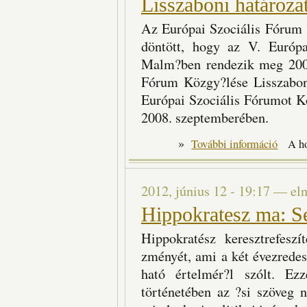
Lisszaboni határoza
Az Európai Szociális Fórum 
döntött, hogy az V. Európ
Malm?ben rendezik meg 2008
Fórum Közgy?lése Lisszabon
Európai Szociális Fórumot 
2008. szeptemberében.
»
Lisszabon
További információ
A h
2012, június 12 - 19:17
—
el
Hippokratesz ma: S
Hippokratész keresztrefesz
zményét, ami a két évezrede
ható értelmér?l szólt. E
történetében az ?si szöveg n