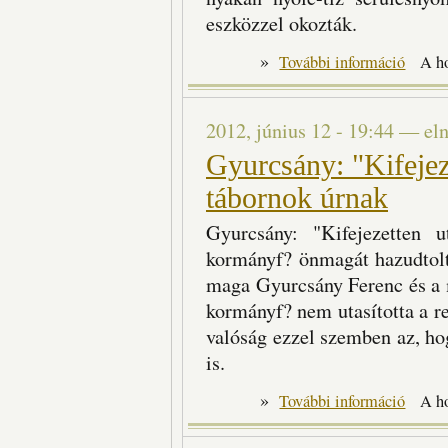
eszközzel okozták.
»
Fél óráig 
További információ
A h
2012, június 12 - 19:44
—
el
Gyurcsány: "Kifejeze
tábornok úrnak
Gyurcsány: "Kifejezetten 
kormányf? önmagát hazudtol
maga Gyurcsány Ferenc és a m
kormányf? nem utasította a re
valóság ezzel szemben az, ho
is.
»
Gyurcsány
További információ
A h