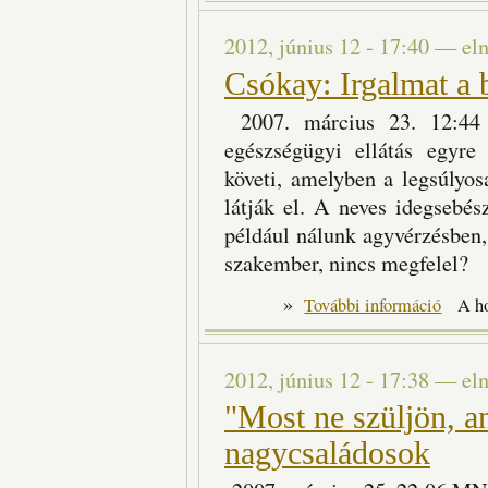
2012, június 12 - 17:40
—
el
Csókay: Irgalmat a 
2007. március 23. 12:44
egészségügyi ellátás egyre 
követi, amelyben a legsúlyo
látják el. A neves idegsebé
például nálunk agyvérzésben
szakember, nincs megfelel?
»
Csókay: I
További információ
A h
2012, június 12 - 17:38
—
el
"Most ne szüljön, a
nagycsaládosok