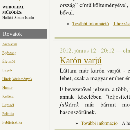
ország” című költeményével, 
WEBOLDAL
bővül.
MŰKÖDÉS:
Hollósi-Simon István
»
Nesze neked Orbá
További információ
1 hozzás
Rovatok
Archívum
2012, június 12 - 20:12
—
el
Egészség
Karón varjú
Életmód
Láttam már karón varjút - 
Egyéb
lehet, csak a magyar ember ér
Hírek, közlemények
Humor
E bevezetővel jelzem, a több,
annak közelében "teljesít
Kultúra
fülkések
már bármit mond
Lapszél
hasonszőrűnek.
Politika
»
Karón var
Publicisztika
További információ
A h