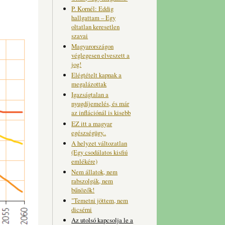
P. Kornél: Eddig
hallgattam – Egy
oltatlan keresetlen
szavai
Magyarországon
véglegesen elveszett a
jog!
Elégtételt kapnak a
megalázottak
Igazságtalan a
nyugdíjemelés, és már
az inflációnál is kisebb
EZ itt a magyar
egészségügy..
A helyzet változatlan
(Egy csodálatos kisfiú
emlékére)
Nem állatok, nem
rabszolgák, nem
bűnözők!
"Temetni jöttem, nem
dicsérni
Az utolsó kapcsolja le a