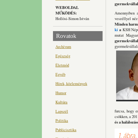
gyermekvállal
WEBOLDAL
MŰKÖDÉS:
Amennyiben a
Hollósi-Simon István
veszéllyel né
Minden harmad
ki
a
KSH Népe
mutat Magyar
Rovatok
gyermekvállal
gyermekvállalá
Archívum
Egészség
Életmód
Egyéb
Hírek, közlemények
Humor
Kultúra
furcsa, hogy 
Lapszél
csökken, a 201
Politika
és a halálozá
Publicisztika