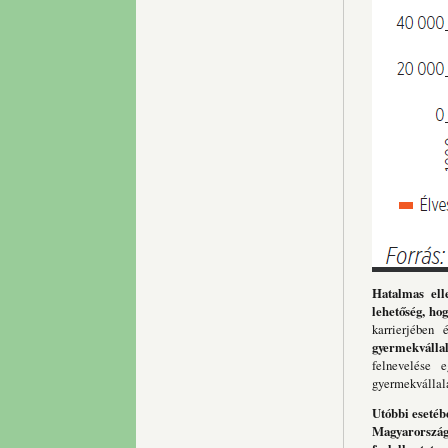
Hatalmas ell
lehetőség, ho
karrierjében 
gyermekválla
felnevelése 
gyermekvállalá
Utóbbi esetéb
Magyarországo