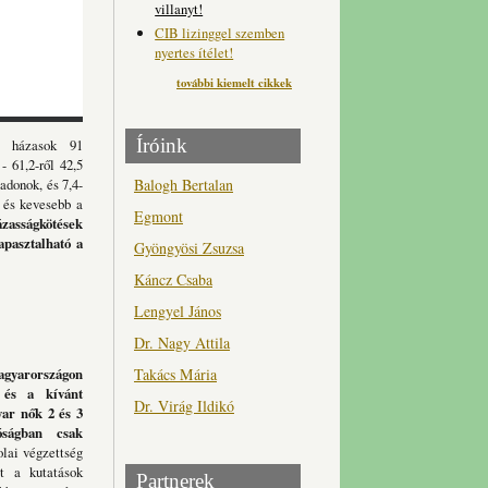
villanyt!
CIB lizinggel szemben
nyertes ítélet!
további kiemelt cikkek
Íróink
 házasok 91
 61,2-ről 42,5
adonok, és 7,4-
Balogh Bertalan
z és kevesebb a
Egmont
ázasságkötések
apasztalható a
Gyöngyösi Zsuzsa
Káncz Csaba
Lengyel János
Dr. Nagy Attila
gyarországon
Takács Mária
és a kívánt
Dr. Virág Ildikó
yar nők 2 és 3
óságban csak
lai végzettség
tt a kutatások
Partnerek