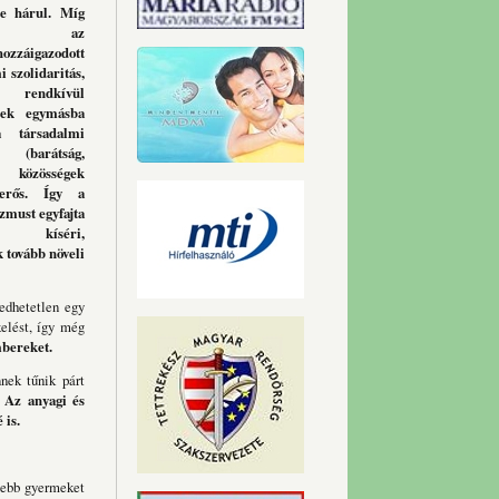
re hárul. Míg
pában az
hozzáigazodott
i szolidaritás,
 rendkívül
rek egymásba
a társadalmi
barátság,
közösségek
rős.
Így a
zmust egyfajta
ság kíséri,
 tovább növeli
edhetetlen egy
kelést, így még
mbereket.
nek tűnik párt
.
Az anyagi és
 is.
sebb gyermeket