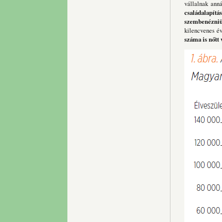
vállalnak ann
családalapítá
szembenézniü
kilencvenes év
száma is nőtt 