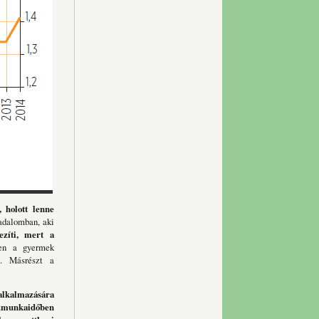
 holott lenne
adalomban, aki
zíti, mert a
n a gyermek
z. Másrészt a
 alkalmazására
szmunkaidőben