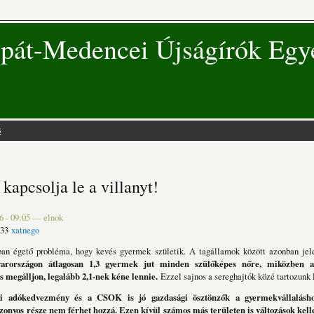
pát-Medencei Újságírók Egy
s
 hely
 kapcsolja le a villanyt!
6 - 09:05
—
elnok
:33
xatnego
an égető probléma, hogy kevés gyermek születik. A tagállamok között azonban jele
arországon átlagosan 1,3 gyermek jut minden szülőképes nőre, miközben a
s megálljon, legalább 2,1-nek kéne lennie.
Ezzel sajnos a sereghajtók közé tartozunk
i adókedvezmény és a CSOK is jó gazdasági ösztönzők a gyermekvállalásh
zonyos része nem férhet hozzá. Ezen kívül számos más területen is változások kell