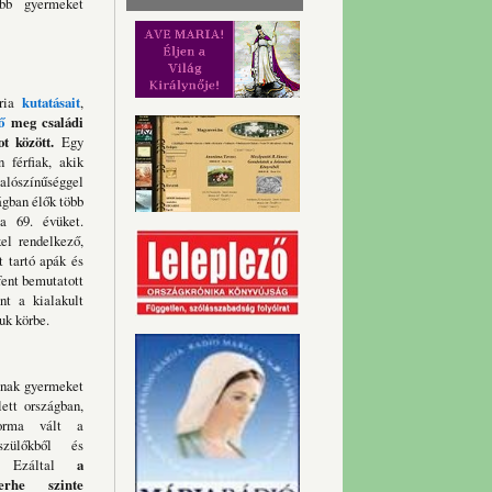
öbb gyermeket
ária
kutatásait
,
ő
meg családi
t között.
Egy
 férfiak, akik
valószínűséggel
ágban élők több
a 69. évüket.
el rendelkező,
 tartó apák és
fent bemutatott
nt a kialakult
uk körbe.
lnak gyermeket
ett országban,
forma vált a
szülőkből és
l. Ezáltal
a
erhe szinte