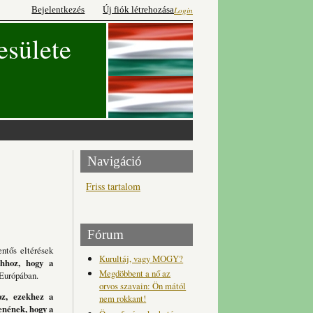
Bejelentkezés
Új fiók létrehozása
Login
esülete
Navigáció
Friss tartalom
Fórum
ntős eltérések
Kurultáj, vagy MOGY?
hhoz, hogy a
Megdöbbent a nő az
 Európában.
orvos szavain: Ön mától
oz, ezekhez a
nem rokkant!
enének, hogy a