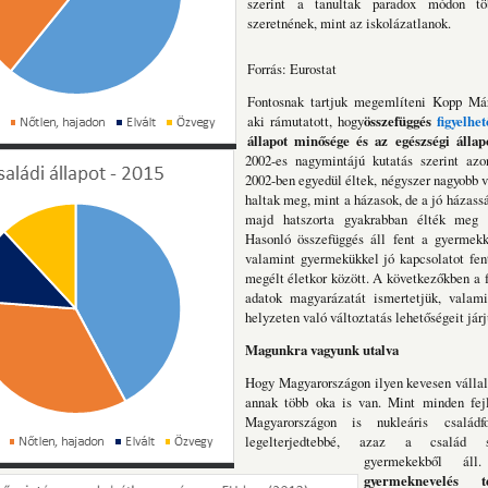
szerint a tanultak paradox módon t
szeretnének, mint az iskolázatlanok.
Forrás: Eurostat
Fontosnak tartjuk megemlíteni Kopp M
aki rámutatott, hogy
összefüggés
figyelhet
állapot minősége és az egészségi állapo
2002-es nagymintájú kutatás szerint azon
2002-ben egyedül éltek, négyszer nagyobb 
haltak meg, mint a házasok, de a jó házass
majd hatszorta gyakrabban élték meg 
Hasonló összefüggés áll fent a gyermekk
valamint gyermekükkel jó kapcsolatot fent
megélt életkor között. A következőkben a 
adatok magyarázatát ismertetjük, valami
helyzeten való változtatás lehetőségeit járj
Magunkra vagyunk utalva
Hogy Magyarországon ilyen kevesen válla
annak több oka is van. Mint minden fejl
Magyarországon is nukleáris család
legelterjedtebbé, azaz a család 
gyermekekből ál
gyermeknevelés t