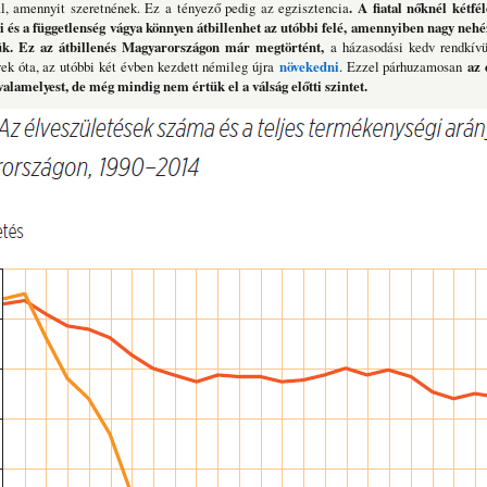
ál, amennyit szeretnének. Ez a tényező pedig az egzisztencia
. A fiatal nőknél kétfé
si és a függetlenség vágya könnyen átbillenhet az utóbbi felé, amennyiben nagy nehé
k. Ez az átbillenés Magyarországon már megtörtént,
a házasodási kedv rendkívü
ek óta, az utóbbi két évben kezdett némileg újra
növekedni
. Ezzel párhuzamosan
az 
valamelyest, de még mindig nem értük el a válság előtti szintet.