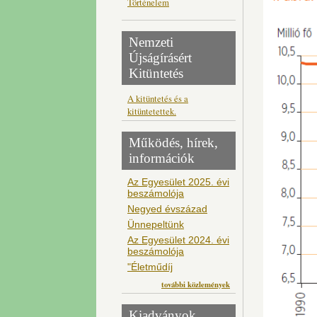
Történelem
Nemzeti
Újságírásért
Kitüntetés
A kitüntetés és a
kitüntetettek.
Működés, hírek,
információk
Az Egyesület 2025. évi
beszámolója
Negyed évszázad
Ünnepeltünk
Az Egyesület 2024. évi
beszámolója
"Életműdíj
további közlemények
Kiadványok