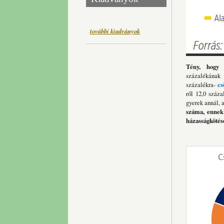
további kiadványok
Tény, hogy 
százalékának
százalékra-
cs
ről 12,0 száza
gyerek annál, 
száma, ennek 
házasságköté