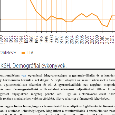
entmo
ndásban
van
egymással Magyarországon a gyermekvállalás és a karrier,
gy harmóniába hozzuk a két dolgot.
A fejlett világban az számít sikeresnek a társ
és egzisztenciálisan sikereket ér el.
A gyermekvállalás ezt nagyban megnehe
lás nem összeegyeztethető a társadalmi elvárások teljesítésével itthon.
Hisze
egyrészt anyagiakban rengeteg pénzbe kerül, így az életszínvonal esést oko
s rontja a munkahelyen való megfelelést, illetve a karrier-előmeneteli lehetőséget.
en nagyon fontos lenne, hogy a részmunkaidő és az atipikus foglalkoztatási formák
n is általános lehetőség legyen.
Míg itthon a munkavállalók 4 százaléka van ré