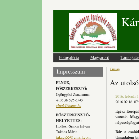
Kár
Fotógaléria
Magyarerő
Támogatá
Címlap
Jelenlegi
Impresszum
Az utolsó
ELNÖK,
FŐSZERKESZTŐ:
Gyöngyösi Zsuzsanna
2016, február 1
+ 36 30 525 6745
2016.02.16. 07
elnok@kame.hu
Egész Európáb
FŐSZERKESZTŐ-
vannak
. Magy
HELYETTES:
népességfogyá
Hollósi-Simon István
Takács Mária
Bár a család
takacs55@gmail.com
társadalom bi