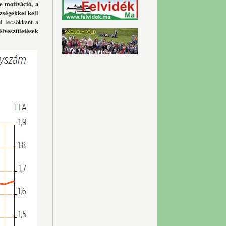
le motiváció, a
zségekkel kell
l lecsökkent a
élveszületések