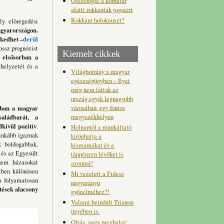
Összefogás a korhatár
alatti rokkantak jogaiért
Rokkant holokauszt?
y elöregedési
agyarországon.
kedhet –
derül
ossz prognózist
Kiemelt cikkek
elsősorban a
helyzetét és a
Világbotrány a magyar
egészségügyben – Ilyet
még nem láttak az
ország egyik legnagyobb
városában, egy fontos
ban a magyar
megyszékhelyen
aládbarát, a
kívül pozitív
.
Holnaptól a munkáltató
ginkább igaznak
kirúghatja a
k boldogabbak,
kismamákat és a
és az Egyesült
táppénzen lévőket is
nem házasokat
azonnal!
tben különösen
Mi vezetett a Fidesz
a folyamatosan
nagyarányú
tések alacsony
győzelméhez?!
Valami beindult Trianon
ügyében is.
Oltás, vagy meghalsz'