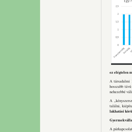
ez elégtelen 
A társadalmi 
hosszabb távú 
nehezebbé váli
A „kényszersz
találni, kiép
lakhatási körü
Gyermekvállal
A párkapcsola