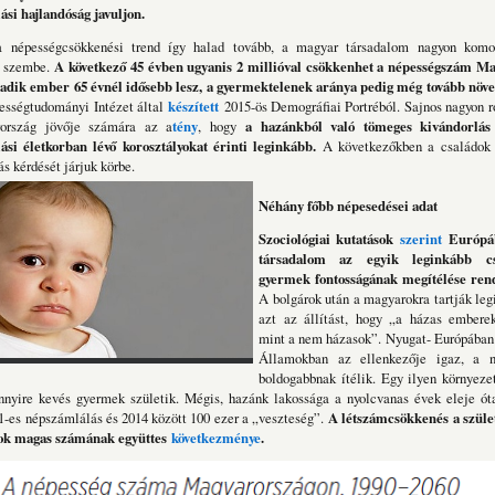
ási hajlandóság javuljon.
 népességcsökkenési trend így halad tovább, a magyar társadalom nagyon komol
z szembe.
A következő 45 évben ugyanis 2 millióval csökkenhet a népességszám M
ik ember 65 évnél idősebb lesz, a gyermektelenek aránya pedig még tovább növe
sségtudományi Intézet által
készített
2015-ös Demográfiai Portréból. Sajnos nagyon r
ország jövője számára az a
tény
, hogy
a hazánkból való tömeges kivándorlás
ási életkorban lévő korosztályokat érinti leginkább.
A következőkben a családok 
s kérdését járjuk körbe.
Néhány főbb népesedései adat
Szociológiai kutatások
szerint
Európá
társadalom az egyik leginkább cs
gyermek fontosságának megítélése rend
A bolgárok után a magyarokra tartják le
azt az állítást, hogy „a házas embere
mint a nem házasok”. Nyugat- Európában 
Államokban az ellenkezője igaz, a 
boldogabbnak ítélik. Egy ilyen környeze
ennyire kevés gyermek születik. Mégis, hazánk lakossága a nyolcvanas évek eleje ót
1-es népszámlálás és 2014 között 100 ezer a „veszteség”.
A létszámcsökkenés a szüle
sok magas számának együttes
következménye
.