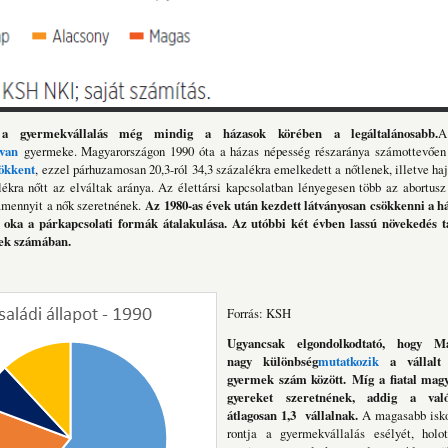
a gyermekvállalás még mindig a házasok körében a legáltalánosabb.
A
van
gyermeke. Magyarországon 1990 óta a házas népesség részaránya számottevően -
ökkent
, ezzel párhuzamosan 20,3-ról 34,3 százalékra emelkedett a nőtlenek, illetve haj
lékra nőtt az elváltak aránya. Az élettársi kapcsolatban lényegesen több az abortus
amennyit a nők szeretnének.
Az 1980-as évek után kezdett látványosan csökkenni a h
oka a párkapcsolati formák átalakulása. Az utóbbi két évben lassú növekedés t
sek számában.
Forrás: KSH
Ugyancsak elgondolkodtató, hogy Ma
nagy különbség
mutatkozik
a vállalt 
gyermek szám között.
Míg a fiatal mag
gyereket szeretnének, addig a val
átlagosan 1,3 vállalnak.
A magasabb isko
rontja a gyermekvállalás esélyét, holo