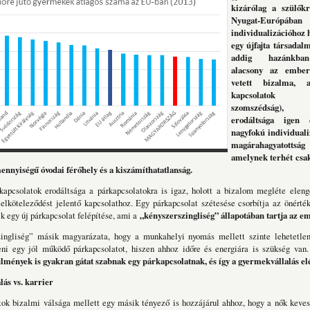
kizárólag a szülők
Nyugat-Euró
individualizációhoz 
egy újfajta társadalm
addig hazánkban
alacsony az embe
vetett bizalma, 
kapcsolatok (
szomszédság), 
erodáltsága igen e
nagyfokú individuali
magárahagyatott
amelynek terhét csak
mennyiségű óvodai férőhely és a kiszámíthatatlanság.
kapcsolatok erodáltsága a párkapcsolatokra is igaz, holott a bizalom megléte eleng
elköteleződést jelentő kapcsolathoz. Egy párkapcsolat szétesése csorbítja az önérté
k egy új párkapcsolat felépítése, ami a
„kényszerszingliség” állapotában tartja az e
ingliség” másik magyarázata, hogy a munkahelyi nyomás mellett szinte lehetetlen
íteni egy jól működő párkapcsolatot, hiszen ahhoz időre és energiára is szükség van
lmények is gyakran gátat szabnak egy párkapcsolatnak, és így a gyermekvállalás elé
ás vs. karrier
tok bizalmi válsága mellett egy másik tényező is hozzájárul ahhoz, hogy a nők keve