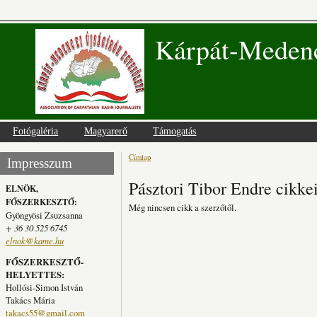
Kárpát-Medenc
Fotógaléria
Magyarerő
Támogatás
Címlap
Jelenlegi hely
Impresszum
Pásztori Tibor Endre cikke
ELNÖK,
FŐSZERKESZTŐ:
Még nincsen cikk a szerzőtől.
Gyöngyösi Zsuzsanna
+ 36 30 525 6745
elnok@kame.hu
FŐSZERKESZTŐ-
HELYETTES:
Hollósi-Simon István
Takács Mária
takacs55@gmail.com