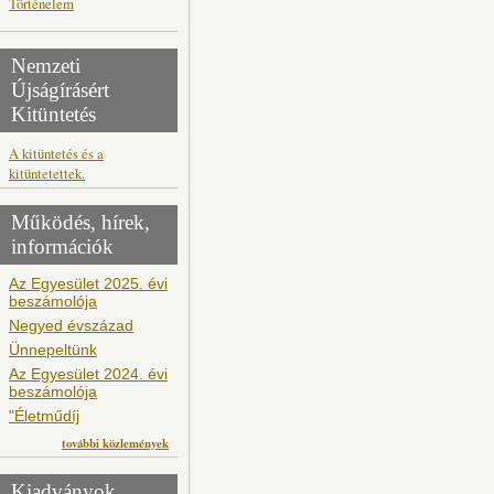
Történelem
Nemzeti
Újságírásért
Kitüntetés
A kitüntetés és a
kitüntetettek.
Működés, hírek,
információk
Az Egyesület 2025. évi
beszámolója
Negyed évszázad
Ünnepeltünk
Az Egyesület 2024. évi
beszámolója
"Életműdíj
további közlemények
Kiadványok