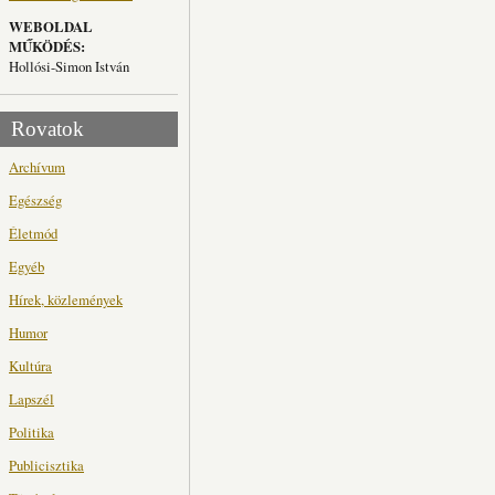
WEBOLDAL
MŰKÖDÉS:
Hollósi-Simon István
Rovatok
Archívum
Egészség
Életmód
Egyéb
Hírek, közlemények
Humor
Kultúra
Lapszél
Politika
Publicisztika