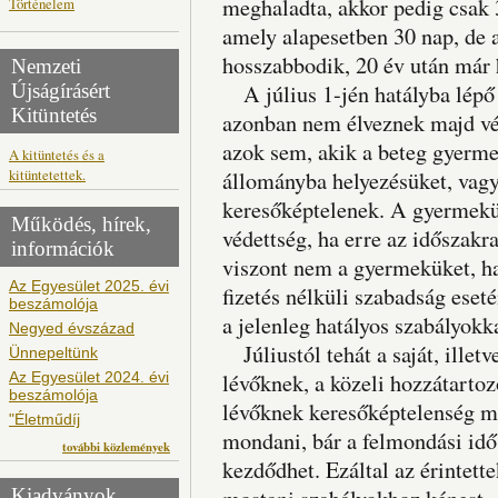
meghaladta, akkor pedig csak 
Történelem
amely alapesetben 30 nap, de a
hosszabbodik, 20 év után már 
Nemzeti
Újságírásért
A július 1-jén hatályba lépő
Kitüntetés
azonban nem élveznek majd véd
azok sem, akik a beteg gyerm
A kitüntetés és a
kitüntetettek.
állományba helyezésüket, vagy
keresőképtelenek. A gyermekük
Működés, hírek,
védettség, ha erre az időszakr
információk
viszont nem a gyermeküket, h
Az Egyesület 2025. évi
fizetés nélküli szabadság eset
beszámolója
a jelenleg hatályos szabályokka
Negyed évszázad
Júliustól tehát a saját, ille
Ünnepeltünk
Az Egyesület 2024. évi
lévőknek, a közeli hozzátartoz
beszámolója
lévőknek keresőképtelenség miat
"Életműdíj
mondani, bár a felmondási idő 
további közlemények
kezdődhet. Ezáltal az érintette
Kiadványok