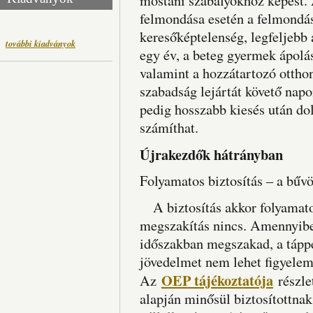
mostani szabályokhoz képest. 
felmondása esetén a felmondás
keresőképtelenség, legfeljebb 
további kiadványok
egy év, a beteg gyermek ápolá
valamint a hozzátartozó otthon
szabadság lejártát követő nap
pedig hosszabb kiesés után dol
számíthat.
Újrakezdők hátrányban
Folyamatos biztosítás – a bűv
A biztosítás akkor folyamato
megszakítás nincs. Amennyiben
időszakban megszakad, a tápp
jövedelmet nem lehet figyelem
OEP tájékoztatója
Az
részlet
alapján minősül biztosítottnak,