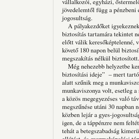
vállalkozói, egyházi, őstermelő
jövedelemtől függ a pénzbeni 
jogosultság.
A pályakezdőket igyekeznek 
biztosítás tartamára tekintet 
előtt válik keresőképtelenné,
követő 180 napon belül biztosí
megszakítás nélkül biztosított
Még nehezebb helyzetbe kerül
biztosítási ideje” – mert tart
alatt szűnik meg a munkaviszo
munkaviszonya volt, esetleg a
a közös megegyezéses való táv
megszűnése utáni 30 napban ne
közben lejár a gyes-jogosultsá
igen, de a táppénzre nem felté
tehát a betegszabadság kimerü
ellátást, és gyermekápolási tá