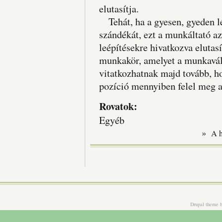
elutasítja.
Tehát, ha a gyesen, gyeden lé
szándékát, ezt a munkáltató az
leépítésekre hivatkozva elutasí
munkakör, amelyet a munkaválla
vitatkozhatnak majd tovább, h
pozíció mennyiben felel meg 
Rovatok:
Egyéb
»
A 
Drupal theme