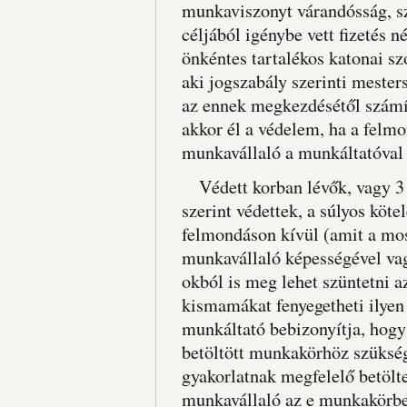
munkaviszonyt várandósság, s
céljából igénybe vett fizetés n
önkéntes tartalékos katonai szo
aki jogszabály szerinti meste
az ennek megkezdésétől számít
akkor él a védelem, ha a felmo
munkavállaló a munkáltatóval 
Védett korban lévők, vagy 3 é
szerint védettek, a súlyos köte
felmondáson kívül (amit a most
munkavállaló képességével va
okból is meg lehet szüntetni a
kismamákat fenyegetheti ilyen 
munkáltató bebizonyítja, hogy
betöltött munkakörhöz szüksé
gyakorlatnak megfelelő betölt
munkavállaló az e munkakörben