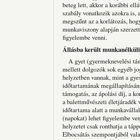
beteg lett, akkor a korábbi ellá
szabály vonatkozik azokra is, 
megszűnt az a korlátozás, hogy
munkaviszony alapján szerzett 
figyelembe venni.
Állásba került munkanélküli
A gyet (gyermeknevelési támo
mellett dolgozók sok egyéb jo
helyzetben vannak, mint a gye
időtartamának megállapításán
támogatás, az ápolási díj, a kor
a balettművészeti életjáradék
időtartama alatt a munkavállalá
(napokat) lehet figyelembe ven
helyzetet csak ronthatja a tápp
Elbocsátás szempontjából val