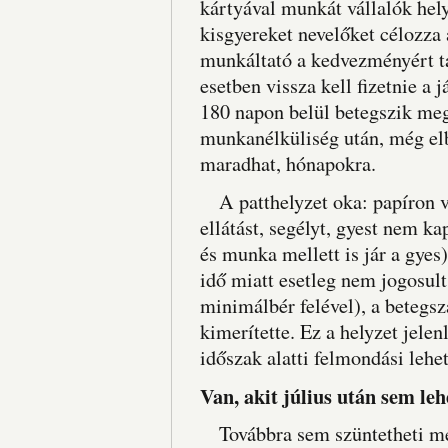
kártyával munkát vállalók hely
kisgyereket nevelőket célozza
munkáltató a kedvezményért tar
esetben vissza kell fizetnie a 
180 napon belül betegszik meg
munkanélküliség után, még elbo
maradhat, hónapokra.
A patthelyzet oka: papíron v
ellátást, segélyt, gyest nem k
és munka mellett is jár a gyes
idő miatt esetleg nem jogosult
minimálbér felével), a betegsz
kimerítette. Ez a helyzet jelen
időszak alatti felmondási lehe
Van, akit július után sem leh
Továbbra sem szüntetheti me