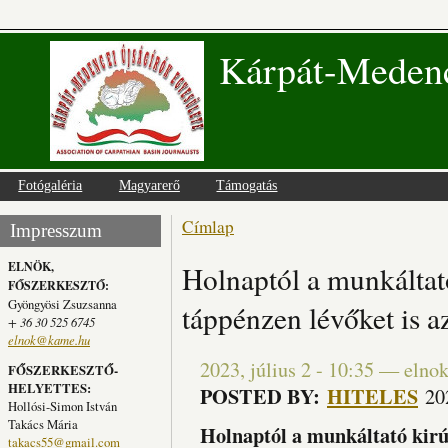
Kárpát-Medenc
Fotógaléria
Magyarerő
Támogatás
Címlap
Jelenlegi hely
Impresszum
ELNÖK,
Holnaptól a munkáltat
FŐSZERKESZTŐ:
Gyöngyösi Zsuzsanna
táppénzen lévőket is a
+ 36 30 525 6745
elnok@kame.hu
2023, július 2 - 10:35
—
elno
FŐSZERKESZTŐ-
HELYETTES:
POSTED BY:
HITELES
20
Hollósi-Simon István
Takács Mária
Holnaptól a munkáltató kir
takacs55@gmail.com