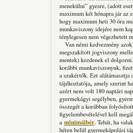
menekülni” gyesre, (adott ese
maximum két hónapra jár az ell
hogy maximum heti 30 óra munk
munkaviszony idejére nem kaph
ténylegesen nem végezhetett 
Van némi kedvezmény azok sz
megszakított jogviszony mellet
mentek) kezdenek el dolgozni.
korábbi munkaviszonyuk, fizet
a szakértők. Ezt alátámasztja 
,
tájékoztatója
amely szerint ha
azért nem volt 180 naptári nap
gyermekágyi segélyben, gyerme
összegét a korábban folyósítot
figyelembevételével kell megál
minimálbér
a
. Tehát, ha val
héten belül gyermekápolási tá