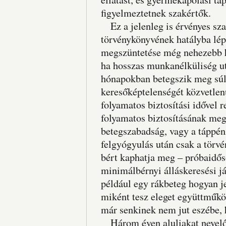
figyelmeztetnek szakértők.
Ez a jelenleg is érvényes sza
törvénykönyvének hatályba lé
megszüntetése még nehezebb h
ha hosszas munkanélküliség utá
hónapokban betegszik meg súly
keresőképtelenségét közvetle
folyamatos biztosítási idővel 
folyamatos biztosításának meg
betegszabadság, vagy a táppén
felgyógyulás után csak a törv
bért kaphatja meg – próbaidős
minimálbérnyi álláskeresési j
például egy rákbeteg hogyan 
miként tesz eleget együttműkö
már senkinek nem jut eszébe,
Három éven aluliakat nevelők