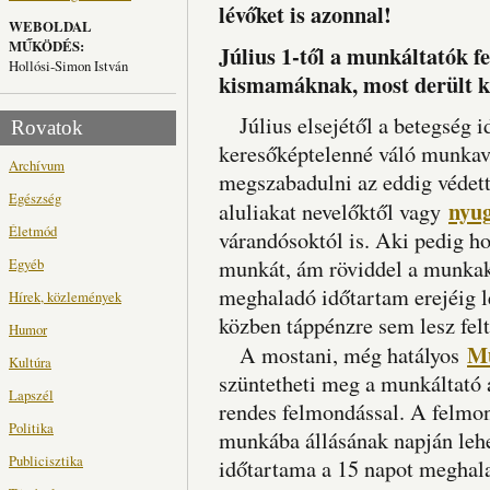
lévőket is azonnal!
WEBOLDAL
MŰKÖDÉS:
Július 1-től a munkáltatók 
Hollósi-Simon István
kismamáknak, most derült k
Július elsejétől a betegség i
Rovatok
keresőképtelenné váló munkav
Archívum
megszabadulni az eddig védett
Egészség
nyug
aluliakat nevelőktől vagy
Életmód
várandósoktól is. Aki pedig h
Egyéb
munkát, ám röviddel a munkak
meghaladó időtartam erejéig l
Hírek, közlemények
közben táppénzre sem lesz felt
Humor
Mu
A mostani, még hatályos
Kultúra
szüntetheti meg a munkáltató
Lapszél
rendes felmondással. A felmon
Politika
munkába állásának napján leh
Publicisztika
időtartama a 15 napot meghala