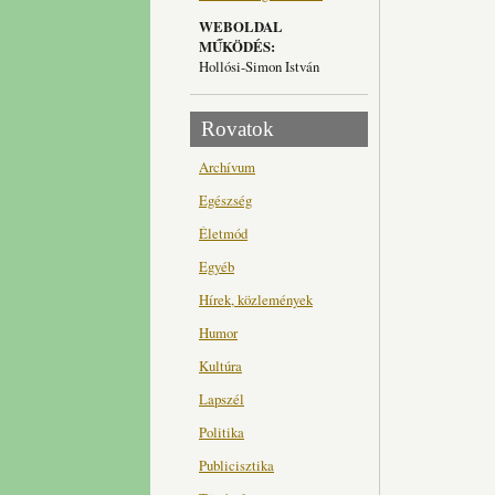
WEBOLDAL
MŰKÖDÉS:
Hollósi-Simon István
Rovatok
Archívum
Egészség
Életmód
Egyéb
Hírek, közlemények
Humor
Kultúra
Lapszél
Politika
Publicisztika