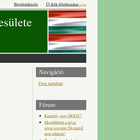
Bejelentkezés
Új fiók létrehozása
Login
esülete
Navigáció
Friss tartalom
Fórum
Kurultáj, vagy MOGY?
Megdöbbent a nő az
orvos szavain: Ön mától
nem rokkant!