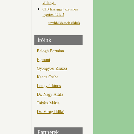
villanyt!
CIB lizinggel szemben
nyertes ítélet!
további kiemelt cikkek
Íróink
Balogh Bertalan
Egmont
Gyöngyösi Zsuzsa
Káncz Csaba
Lengyel János
Dr. Nagy Attila
Takács Mária
Dr. Virág Ildikó
Partnerek