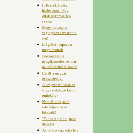
P. Kornél: Eddig
hallgattam – Egy
oltatlan keresetlen
szavai
Magyarországon
véglegesen elveszett a
jog!
Elégtételt kapnak a
megalázottak
Igazságtalan a
nyugdíjemelés, és már
az inflációnál is kisebb
EZ itt a magyar
egészségügy..
A helyzet változatlan
(Egy csodálatos kisfiú
emlékére)
Nem állatok, nem
rabszolgák, nem
bűnözők!
"Temetni jöttem, nem
dicsérni
Az utolsó kapcsolja le a