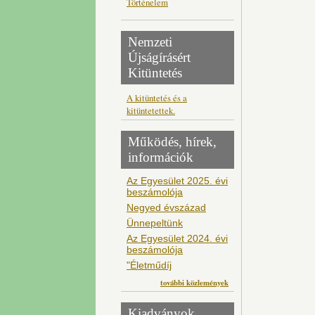
Történelem
Nemzeti
Újságírásért
Kitüntetés
A kitüntetés és a
kitüntetettek.
Működés, hírek,
információk
Az Egyesület 2025. évi
beszámolója
Negyed évszázad
Ünnepeltünk
Az Egyesület 2024. évi
beszámolója
"Életműdíj
további közlemények
Kiadványok