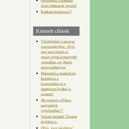
Összefogás a korhatár
alatti rokkantak jogaiért
Rokkant holokauszt?
Kiemelt cikkek
Világbotrány a magyar
egészségügyben – Ilyet
még nem láttak az
ország egyik legnagyobb
városában, egy fontos
megyszékhelyen
Holnaptól a munkáltató
kirúghatja a
kismamákat és a
táppénzen lévőket is
azonnal!
Mi vezetett a Fidesz
nagyarányú
győzelméhez?!
Valami beindult Trianon
ügyében is.
Oltás, vagy meghalsz'