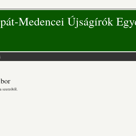
pát-Medencei Újságírók Egy
s
 hely
ibor
a szerzőtől.