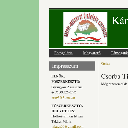
Kár
Fotógaléria
Magyarerő
Támogatá
Címlap
Jelenlegi
Impresszum
Csorba T
ELNÖK,
FŐSZERKESZTŐ:
Még nincsen cikk 
Gyöngyösi Zsuzsanna
+ 36 30 525 6745
elnok@kame.hu
FŐSZERKESZTŐ-
HELYETTES:
Hollósi-Simon István
Takács Mária
takacs55@gmail.com